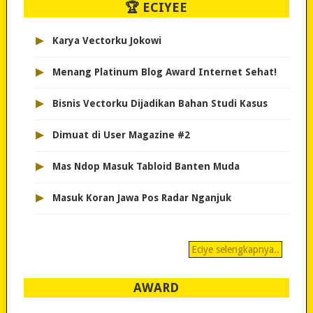
🏆 ECIYEE
▸
Karya Vectorku Jokowi
▸
Menang Platinum Blog Award Internet Sehat!
▸
Bisnis Vectorku Dijadikan Bahan Studi Kasus
▸
Dimuat di User Magazine #2
▸
Mas Ndop Masuk Tabloid Banten Muda
▸
Masuk Koran Jawa Pos Radar Nganjuk
Eciye selengkapnya..
AWARD