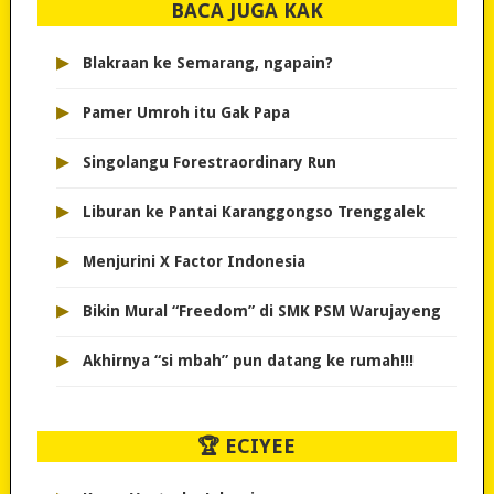
BACA JUGA KAK
▸
Blakraan ke Semarang, ngapain?
▸
Pamer Umroh itu Gak Papa
▸
Singolangu Forestraordinary Run
▸
Liburan ke Pantai Karanggongso Trenggalek
▸
Menjurini X Factor Indonesia
▸
Bikin Mural “Freedom” di SMK PSM Warujayeng
▸
Akhirnya “si mbah” pun datang ke rumah!!!
🏆 ECIYEE