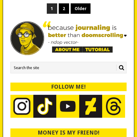
POSTS
1
2
Older
PAGINATION
FOLLOW ME!
MONEY IS MY FRIEND!