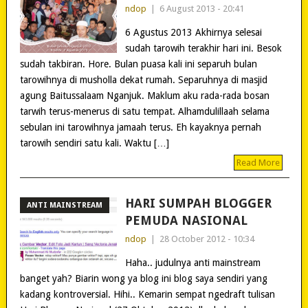
ndop
|
6 August 2013 - 20:41
6 Agustus 2013 Akhirnya selesai
sudah tarowih terakhir hari ini. Besok
sudah takbiran. Hore. Bulan puasa kali ini separuh bulan
tarowihnya di musholla dekat rumah. Separuhnya di masjid
agung Baitussalaam Nganjuk. Maklum aku rada-rada bosan
tarwih terus-menerus di satu tempat. Alhamdulillaah selama
sebulan ini tarowihnya jamaah terus. Eh kayaknya pernah
tarowih sendiri satu kali. Waktu […]
Read More
HARI SUMPAH BLOGGER
ANTI MAINSTREAM
PEMUDA NASIONAL
ndop
|
28 October 2012 - 10:34
Haha.. judulnya anti mainstream
banget yah? Biarin wong ya blog ini blog saya sendiri yang
kadang kontroversial. Hihi.. Kemarin sempat ngedraft tulisan