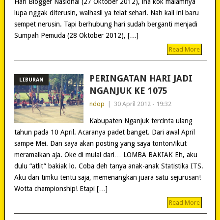
Hari Blogger Nasional (27 Oktober 2012), lha kok malamnya
lupa nggak diterusin, walhasil ya telat sehari. Nah kali ini baru
sempet nerusin. Tapi berhubung hari sudah berganti menjadi
Sumpah Pemuda (28 Oktober 2012), […]
Read More
PERINGATAN HARI JADI
LIBURAN
NGANJUK KE 1075
ndop
|
30 April 2012 - 19:32
Kabupaten Nganjuk tercinta ulang
tahun pada 10 April. Acaranya padet banget. Dari awal April
sampe Mei. Dan saya akan posting yang saya tonton/ikut
meramaikan aja. Oke di mulai dari… LOMBA BAKIAK Eh, aku
dulu “atlit” bakiak lo. Coba deh tanya anak-anak Statistika ITS.
Aku dan timku tentu saja, memenangkan juara satu sejurusan!
Wotta championship! Etapi […]
Read More