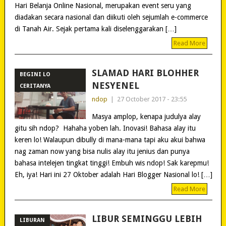
Hari Belanja Online Nasional, merupakan event seru yang
diadakan secara nasional dan diikuti oleh sejumlah e-commerce
di Tanah Air. Sejak pertama kali diselenggarakan […]
Read More
SLAMAD HARI BLOHHER
BEGINI LO
NESYENEL
CERITANYA
ndop
|
27 October 2017 - 23:55
Masya amplop, kenapa judulya alay
gitu sih ndop? Hahaha yoben lah. Inovasi! Bahasa alay itu
keren lo! Walaupun dibully di mana-mana tapi aku akui bahwa
nag zaman now yang bisa nulis alay itu jenius dan punya
bahasa intelejen tingkat tinggi! Embuh wis ndop! Sak karepmu!
Eh, iya! Hari ini 27 Oktober adalah Hari Blogger Nasional lo! […]
Read More
LIBUR SEMINGGU LEBIH
LIBURAN