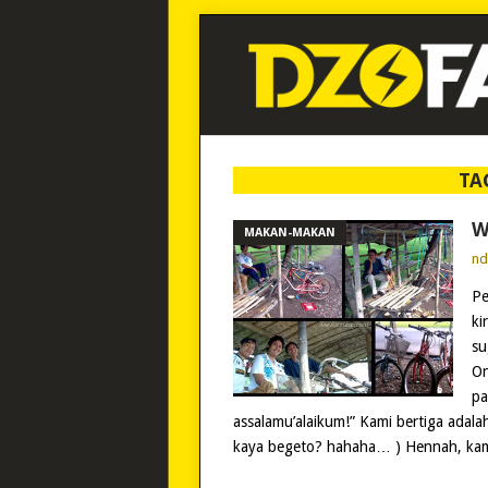
TA
W
MAKAN-MAKAN
n
Pe
ki
su
On
pa
assalamu’alaikum!” Kami bertiga adalah
kaya begeto? hahaha… ) Hennah, kam