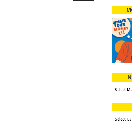
M
N
Ngeblog
Sejak
2007!
Dipilih-
dipilih..