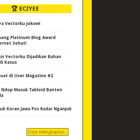
🏆 ECIYEE
ya Vectorku Jokowi
ang Platinum Blog Award
ernet Sehat!
nis Vectorku Dijadikan Bahan
di Kasus
uat di User Magazine #2
 Ndop Masuk Tabloid Banten
da
uk Koran Jawa Pos Radar Nganjuk
Eciye selengkapnya..