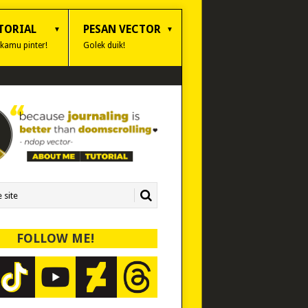
TORIAL
PESAN VECTOR
 kamu pinter!
Golek duik!
FOLLOW ME!