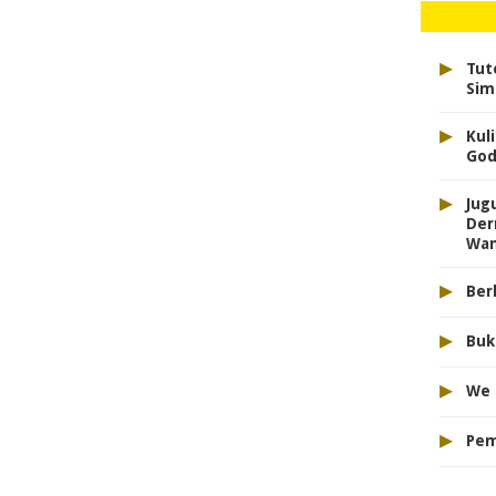
▸
Tut
Sim
▸
Kul
God
▸
Jug
Der
Wan
▸
Ber
▸
Buk
▸
We 
▸
Pem