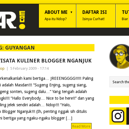
ABOUT ME
DAFTAR ISI
TU
Apa itu Ndop?
Isinya Curhat!
Biar
G:
GUYANGAN
ISATA KULINER BLOGGER NGANJUK
dop
|
5 February 2009 - 17:14
rkenalkanlah kami bertiga… JREEENGGGG!!!!! Paling
ri adalah Masdan!!! “Sugeng Enjing, sugeng siang,
geng sonten, sugeng dalu…” Yang tengah adalah
gki!!! “Hallo Everybody… Nice to be here!!” dan yang
ling jelek sendiri adalah… Ndop!!! “Halo,
 Blogger Nganjuk!!! (Ih, penting nggak sih ditulis
i bertiga yang ngaku-ngaku blogger […]
Read More