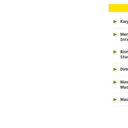
▸
Kar
▸
Men
Int
▸
Bis
Stu
▸
Dim
▸
Mas
Mu
▸
Mas