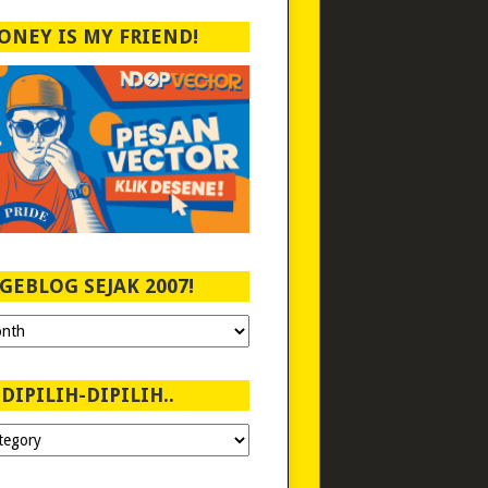
ONEY IS MY FRIEND!
GEBLOG SEJAK 2007!
DIPILIH-DIPILIH..