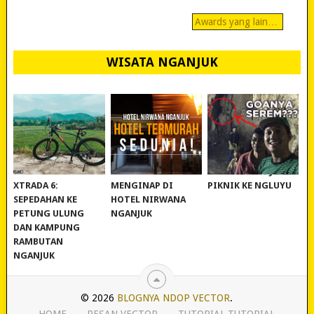
Awards yang lain…
WISATA NGANJUK
REVIEW POLYGON
MURAH BANGET!
WISATA NGANJUK:
XTRADA 6:
MENGINAP DI
PIKNIK KE NGLUYU
SEPEDAHAN KE
HOTEL NIRWANA
PETUNG ULUNG
NGANJUK
DAN KAMPUNG
RAMBUTAN
NGANJUK
© 2026
BLOGNYA NDOP VECTOR
.
HOME
PESAN VECTOR
TUTORIAL-TUTORIAL