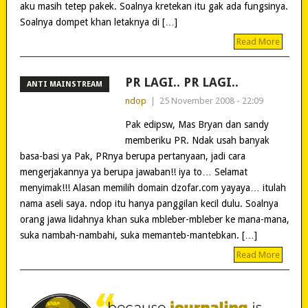
aku masih tetep pakek. Soalnya kretekan itu gak ada fungsinya.
Soalnya dompet khan letaknya di […]
Read More
PR LAGI.. PR LAGI..
ANTI MAINSTREAM
ndop
|
25 November 2008 - 22:09
Pak edipsw, Mas Bryan dan sandy
memberiku PR. Ndak usah banyak
basa-basi ya Pak, PRnya berupa pertanyaan, jadi cara
mengerjakannya ya berupa jawaban!! iya to… Selamat
menyimak!!! Alasan memilih domain dzofar.com yayaya… itulah
nama aseli saya. ndop itu hanya panggilan kecil dulu. Soalnya
orang jawa lidahnya khan suka mbleber-mbleber ke mana-mana,
suka nambah-nambahi, suka memanteb-mantebkan. […]
Read More