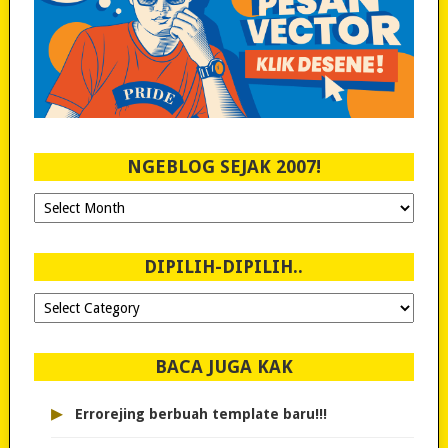
NGEBLOG SEJAK 2007!
Ngeblog
Sejak
2007!
DIPILIH-DIPILIH..
Dipilih-
dipilih..
BACA JUGA KAK
▸
Errorejing berbuah template baru!!!