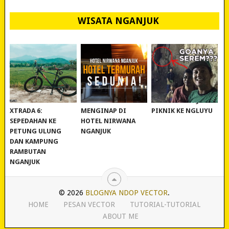
WISATA NGANJUK
REVIEW POLYGON
MURAH BANGET!
WISATA NGANJUK:
XTRADA 6:
MENGINAP DI
PIKNIK KE NGLUYU
SEPEDAHAN KE
HOTEL NIRWANA
PETUNG ULUNG
NGANJUK
DAN KAMPUNG
RAMBUTAN
NGANJUK
© 2026
BLOGNYA NDOP VECTOR
.
HOME
PESAN VECTOR
TUTORIAL-TUTORIAL
ABOUT ME