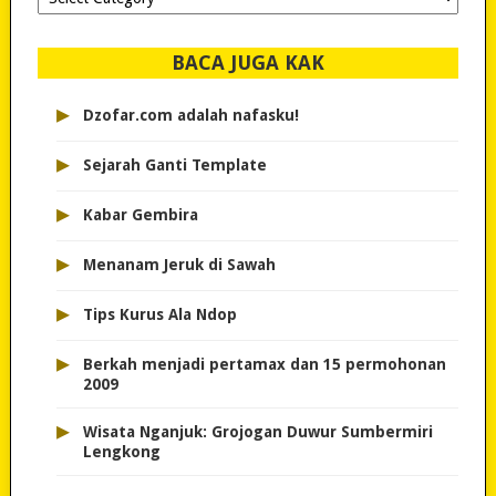
dipilih..
BACA JUGA KAK
▸
Dzofar.com adalah nafasku!
▸
Sejarah Ganti Template
▸
Kabar Gembira
▸
Menanam Jeruk di Sawah
▸
Tips Kurus Ala Ndop
▸
Berkah menjadi pertamax dan 15 permohonan
2009
▸
Wisata Nganjuk: Grojogan Duwur Sumbermiri
Lengkong