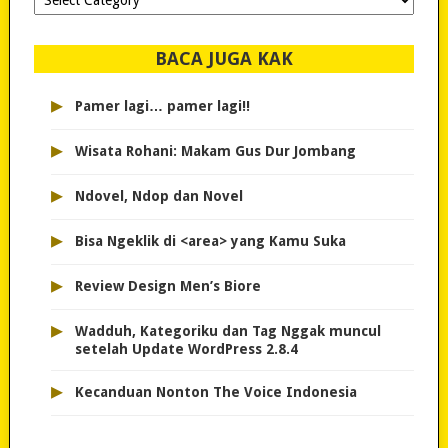
dipilih..
BACA JUGA KAK
▸
Pamer lagi… pamer lagi!!
▸
Wisata Rohani: Makam Gus Dur Jombang
▸
Ndovel, Ndop dan Novel
▸
Bisa Ngeklik di <area> yang Kamu Suka
▸
Review Design Men’s Biore
▸
Wadduh, Kategoriku dan Tag Nggak muncul
setelah Update WordPress 2.8.4
▸
Kecanduan Nonton The Voice Indonesia