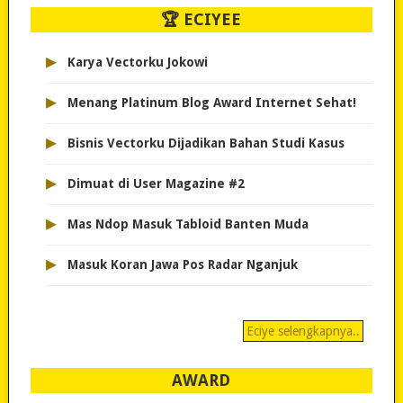
🏆 ECIYEE
▸
Karya Vectorku Jokowi
▸
Menang Platinum Blog Award Internet Sehat!
▸
Bisnis Vectorku Dijadikan Bahan Studi Kasus
▸
Dimuat di User Magazine #2
▸
Mas Ndop Masuk Tabloid Banten Muda
▸
Masuk Koran Jawa Pos Radar Nganjuk
Eciye selengkapnya..
AWARD