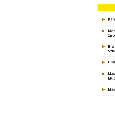
▸
Kar
▸
Men
Int
▸
Bis
Stu
▸
Dim
▸
Mas
Mu
▸
Mas