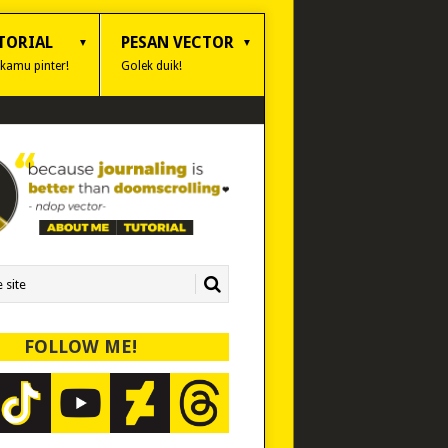
TORIAL
PESAN VECTOR
 kamu pinter!
Golek duik!
FOLLOW ME!