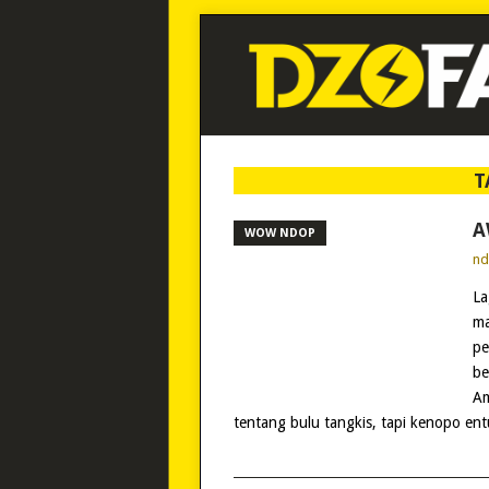
T
A
WOW NDOP
n
La
ma
pe
be
Am
tentang bulu tangkis, tapi kenopo en