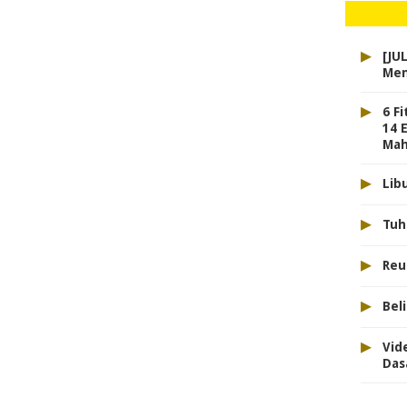
▸
[JU
Men
▸
6 F
14 
Mah
▸
Lib
▸
Tuh
▸
Reu
▸
Bel
▸
Vid
Das