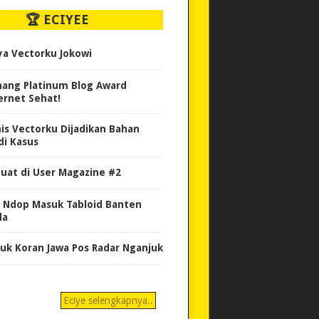
🏆 ECIYEE
ya Vectorku Jokowi
ang Platinum Blog Award
ernet Sehat!
nis Vectorku Dijadikan Bahan
di Kasus
uat di User Magazine #2
 Ndop Masuk Tabloid Banten
da
uk Koran Jawa Pos Radar Nganjuk
Eciye selengkapnya..