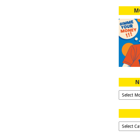
M
N
Ngeblog
Sejak
2007!
Dipilih-
dipilih..