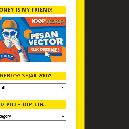
ONEY IS MY FRIEND!
GEBLOG SEJAK 2007!
DIPILIH-DIPILIH..