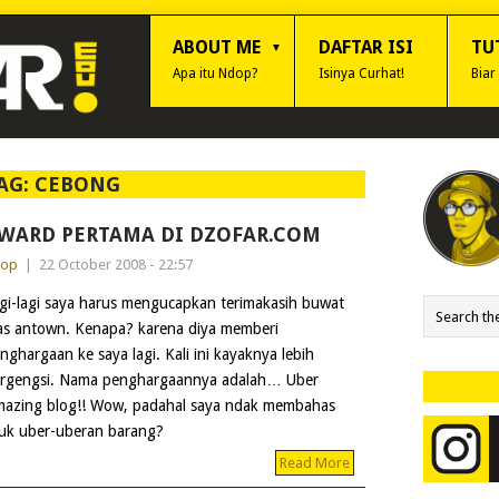
ABOUT ME
DAFTAR ISI
TU
Apa itu Ndop?
Isinya Curhat!
Biar
AG:
CEBONG
WARD PERTAMA DI DZOFAR.COM
dop
|
22 October 2008 - 22:57
gi-lagi saya harus mengucapkan terimakasih buwat
s antown. Kenapa? karena diya memberi
nghargaan ke saya lagi. Kali ini kayaknya lebih
rgengsi. Nama penghargaannya adalah… Uber
azing blog!! Wow, padahal saya ndak membahas
tuk uber-uberan barang?
Read More