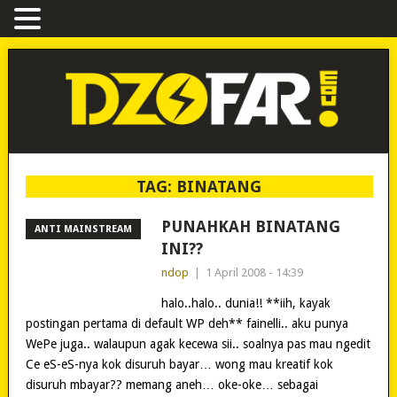
TAG:
BINATANG
PUNAHKAH BINATANG
ANTI MAINSTREAM
INI??
ndop
|
1 April 2008 - 14:39
halo..halo.. dunia!! **iih, kayak
postingan pertama di default WP deh** fainelli.. aku punya
WePe juga.. walaupun agak kecewa sii.. soalnya pas mau ngedit
Ce eS-eS-nya kok disuruh bayar… wong mau kreatif kok
disuruh mbayar?? memang aneh… oke-oke… sebagai