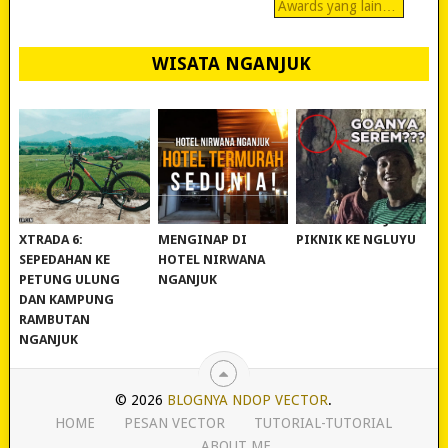
Awards yang lain…
WISATA NGANJUK
REVIEW POLYGON
MURAH BANGET!
WISATA NGANJUK:
XTRADA 6:
MENGINAP DI
PIKNIK KE NGLUYU
SEPEDAHAN KE
HOTEL NIRWANA
PETUNG ULUNG
NGANJUK
DAN KAMPUNG
RAMBUTAN
NGANJUK
© 2026
BLOGNYA NDOP VECTOR
.
HOME
PESAN VECTOR
TUTORIAL-TUTORIAL
ABOUT ME