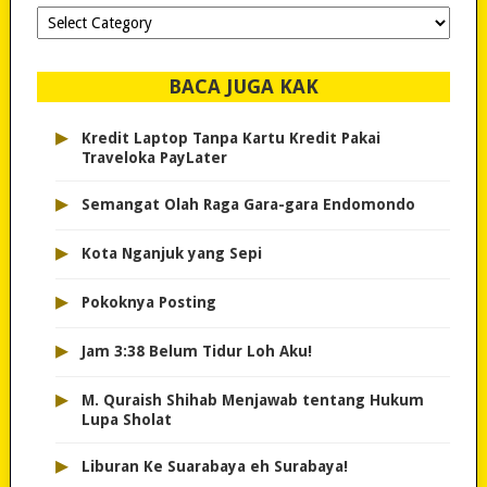
Dipilih-
dipilih..
BACA JUGA KAK
▸
Kredit Laptop Tanpa Kartu Kredit Pakai
Traveloka PayLater
▸
Semangat Olah Raga Gara-gara Endomondo
▸
Kota Nganjuk yang Sepi
▸
Pokoknya Posting
▸
Jam 3:38 Belum Tidur Loh Aku!
▸
M. Quraish Shihab Menjawab tentang Hukum
Lupa Sholat
▸
Liburan Ke Suarabaya eh Surabaya!