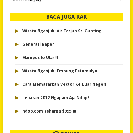
dipilih..
BACA JUGA KAK
▸
Wisata Nganjuk: Air Terjun Sri Gunting
▸
Generasi Baper
▸
Mampus lo Ular!!!
▸
Wisata Nganjuk: Embung Estumulyo
▸
Cara Memasarkan Vector Ke Luar Negeri
▸
Lebaran 2012 Ngapain Aja Ndop?
▸
ndop.com seharga $995 !!!