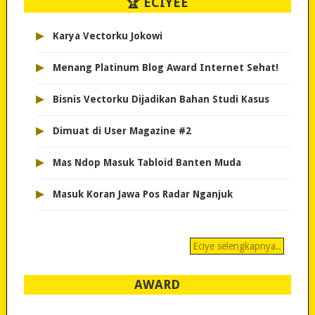
🏆 ECIYEE
▸
Karya Vectorku Jokowi
▸
Menang Platinum Blog Award Internet Sehat!
▸
Bisnis Vectorku Dijadikan Bahan Studi Kasus
▸
Dimuat di User Magazine #2
▸
Mas Ndop Masuk Tabloid Banten Muda
▸
Masuk Koran Jawa Pos Radar Nganjuk
Eciye selengkapnya..
AWARD