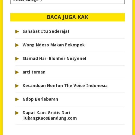
dipilih..
BACA JUGA KAK
▸
Sahabat Itu Sederajat
▸
Wong Ndeso Makan Pekmpek
▸
Slamad Hari Blohher Nesyenel
▸
arti teman
▸
Kecanduan Nonton The Voice Indonesia
▸
Ndop Berlebaran
▸
Dapat Kaos Gratis Dari
TukangKaosBandung.com