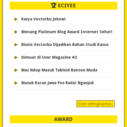
🏆 ECIYEE
▸
Karya Vectorku Jokowi
▸
Menang Platinum Blog Award Internet Sehat!
▸
Bisnis Vectorku Dijadikan Bahan Studi Kasus
▸
Dimuat di User Magazine #2
▸
Mas Ndop Masuk Tabloid Banten Muda
▸
Masuk Koran Jawa Pos Radar Nganjuk
Eciye selengkapnya..
AWARD