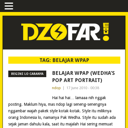
TAG:
BELAJAR WPAP
BELAJAR WPAP (WEDHA’S
BEGINI LO CARANYA
POP ART PORTRAIT)
ndop
|
17 June 2010 - 00:38
Hai hai hai… lamaaa nih nggak
posting. Maklum hiya, mas ndop lagi seneng-senengnya
nggambar wajah pakek style kotak-kotak. Style itu miliknya
orang Indonesia lo, namanya Pak Wedha. Style itu sudah ada
sejak jaman dahulu kala, saat itu majalah Hai sering memuat