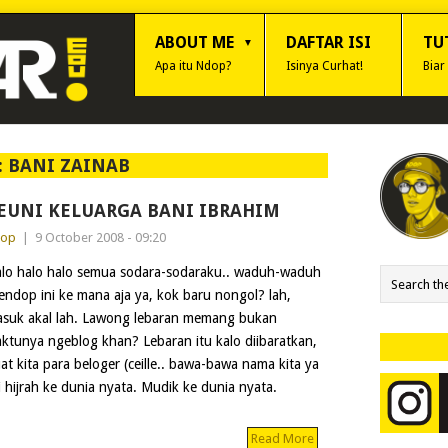
ABOUT ME
DAFTAR ISI
TU
Apa itu Ndop?
Isinya Curhat!
Biar
:
BANI ZAINAB
EUNI KELUARGA BANI IBRAHIM
dop
|
9 October 2008 - 09:20
lo halo halo semua sodara-sodaraku.. waduh-waduh
 endop ini ke mana aja ya, kok baru nongol? lah,
suk akal lah. Lawong lebaran memang bukan
ktunya ngeblog khan? Lebaran itu kalo diibaratkan,
at kita para beloger (ceille.. bawa-bawa nama kita ya
 hijrah ke dunia nyata. Mudik ke dunia nyata.
Read More