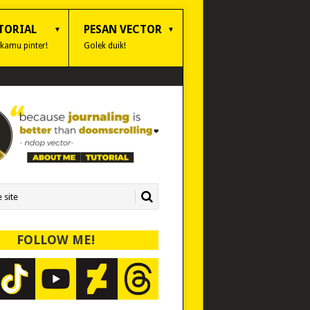
TORIAL
PESAN VECTOR
 kamu pinter!
Golek duik!
FOLLOW ME!