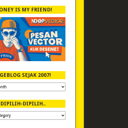
ONEY IS MY FRIEND!
GEBLOG SEJAK 2007!
DIPILIH-DIPILIH..