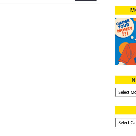
M
N
Ngeblog
Sejak
2007!
Dipilih-
dipilih..