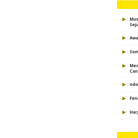
▸
Mus
Sej
▸
Awa
▸
So
▸
Med
Can
▸
ndo
▸
Fen
▸
Har