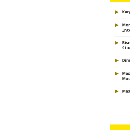
▸
Kar
▸
Men
Int
▸
Bis
Stu
▸
Dim
▸
Mas
Mu
▸
Mas