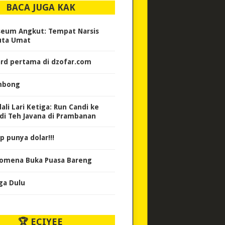
BACA JUGA KAK
eum Angkut: Tempat Narsis
uta Umat
rd pertama di dzofar.com
mbong
ali Lari Ketiga: Run Candi ke
di Teh Javana di Prambanan
p punya dolar!!!
omena Buka Puasa Bareng
ga Dulu
🏆 ECIYEE