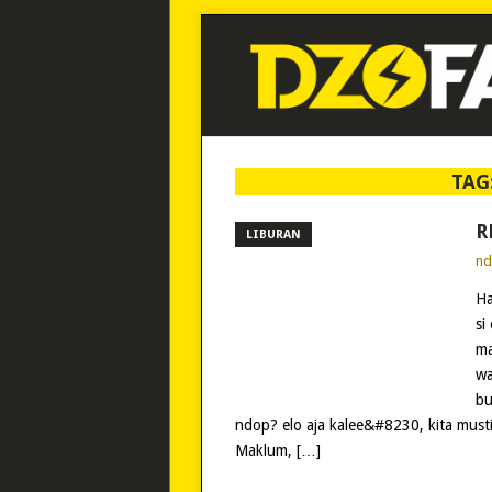
TAG
R
LIBURAN
n
Ha
si
ma
wa
bu
ndop? elo aja kalee&#8230, kita musti
Maklum, […]