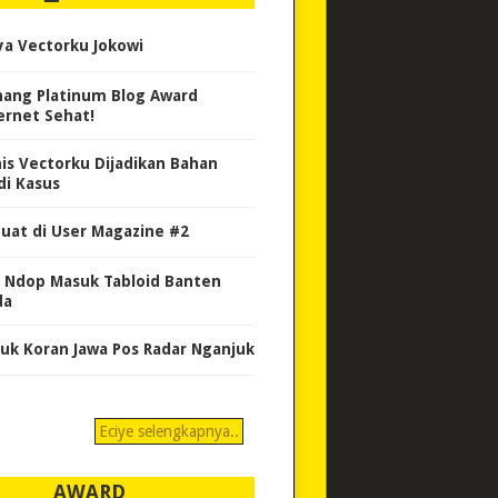
ya Vectorku Jokowi
ang Platinum Blog Award
ernet Sehat!
nis Vectorku Dijadikan Bahan
di Kasus
uat di User Magazine #2
 Ndop Masuk Tabloid Banten
da
uk Koran Jawa Pos Radar Nganjuk
Eciye selengkapnya..
AWARD