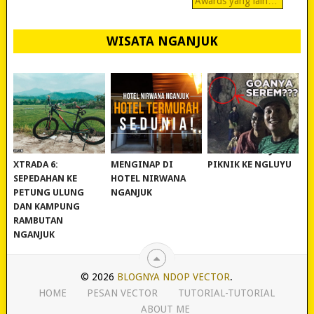
Awards yang lain…
WISATA NGANJUK
REVIEW POLYGON
MURAH BANGET!
WISATA NGANJUK:
XTRADA 6:
MENGINAP DI
PIKNIK KE NGLUYU
SEPEDAHAN KE
HOTEL NIRWANA
PETUNG ULUNG
NGANJUK
DAN KAMPUNG
RAMBUTAN
NGANJUK
© 2026
BLOGNYA NDOP VECTOR
.
HOME
PESAN VECTOR
TUTORIAL-TUTORIAL
ABOUT ME