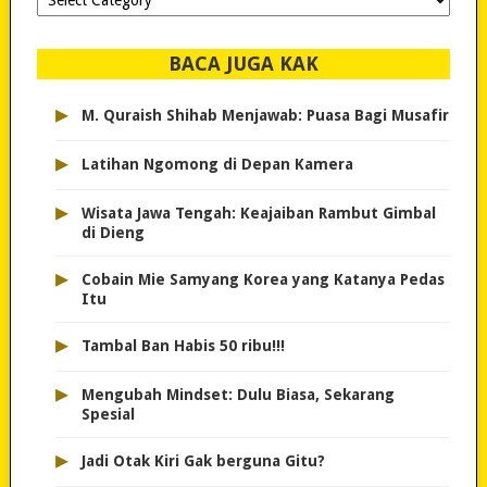
dipilih..
BACA JUGA KAK
▸
M. Quraish Shihab Menjawab: Puasa Bagi Musafir
▸
Latihan Ngomong di Depan Kamera
▸
Wisata Jawa Tengah: Keajaiban Rambut Gimbal
di Dieng
▸
Cobain Mie Samyang Korea yang Katanya Pedas
Itu
▸
Tambal Ban Habis 50 ribu!!!
▸
Mengubah Mindset: Dulu Biasa, Sekarang
Spesial
▸
Jadi Otak Kiri Gak berguna Gitu?