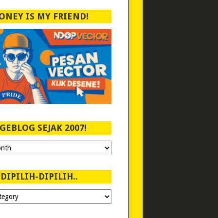
ONEY IS MY FRIEND!
GEBLOG SEJAK 2007!
DIPILIH-DIPILIH..