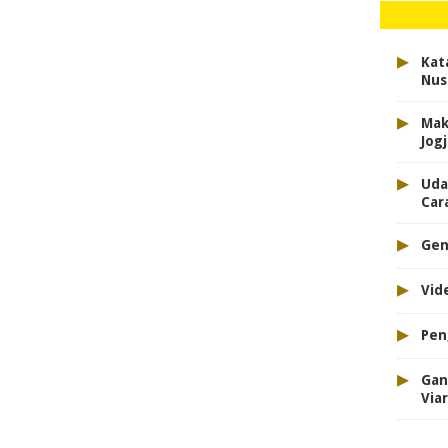
▸
Kat
Nus
▸
Mak
Jogj
▸
Uda
Cara
▸
Gen
▸
Vid
▸
Pen
▸
Gan
Viar