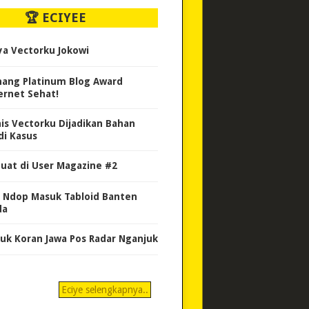
🏆 ECIYEE
ya Vectorku Jokowi
ang Platinum Blog Award
ernet Sehat!
nis Vectorku Dijadikan Bahan
di Kasus
uat di User Magazine #2
 Ndop Masuk Tabloid Banten
da
uk Koran Jawa Pos Radar Nganjuk
Eciye selengkapnya..