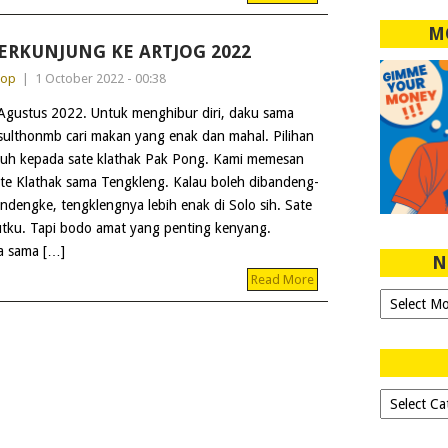
M
ERKUNJUNG KE ARTJOG 2022
dop
|
1 October 2022 - 00:38
Agustus 2022. Untuk menghibur diri, daku sama
ulthonmb cari makan yang enak dan mahal. Pilihan
tuh kepada sate klathak Pak Pong. Kami memesan
te Klathak sama Tengkleng. Kalau boleh dibandeng-
ndengke, tengklengnya lebih enak di Solo sih. Sate
utku. Tapi bodo amat yang penting kenyang.
a sama […]
N
Read More
Ngeblog
Sejak
2007!
Dipilih-
dipilih..