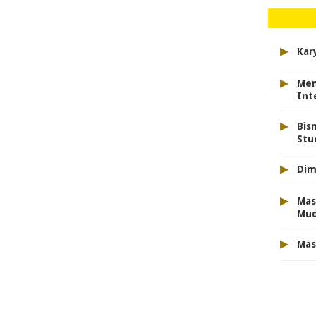
▸
Kar
▸
Men
Int
▸
Bis
Stu
▸
Dim
▸
Mas
Mu
▸
Mas