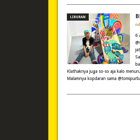
B
LIBURAN
n
6 
@s
ja
Sa
ba
Klathaknya juga so-so aja kalo menur
Malamnya kopdaran sama @tomipurb