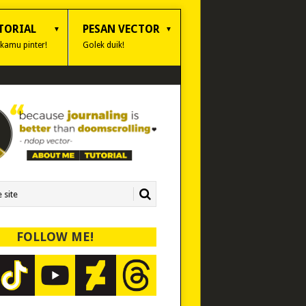
TORIAL
PESAN VECTOR
 kamu pinter!
Golek duik!
FOLLOW ME!