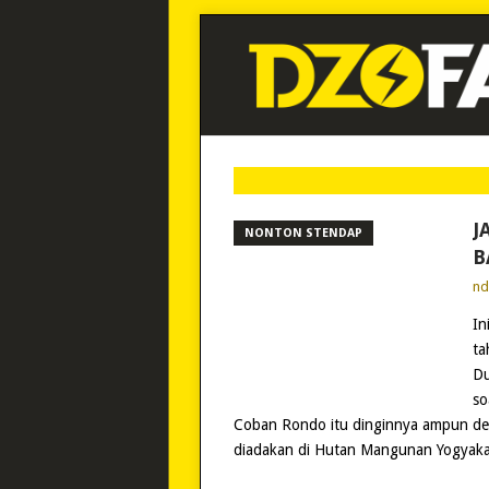
J
NONTON STENDAP
B
n
In
ta
Du
so
Coban Rondo itu dinginnya ampun deh
diadakan di Hutan Mangunan Yogyakar