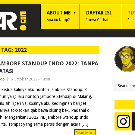
ABOUT ME
DAFTAR ISI
TU
Apa itu Ndop?
Isinya Curhat!
Biar
TAG:
2022
AMBORE STANDUP INDO 2022: TANPA
ATAS!
dop
|
6 October 2022 - 18:08
i kedua kalinya aku nonton Jambore Standup. 3
hun yang lalu nonton Jambore Stendap di Malang.
lu sih ngeri ya, soalnya aku kedinginan banget
alnya sok-sokan gak bawa sliping bek. Padahal di
. Mengerikan! 2022 ini, Jambore Standup Indo
ta. Tempat yang sama persis dengan acara […]
Read More