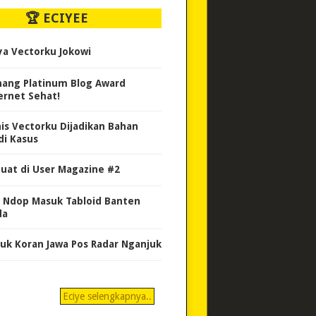
🏆 ECIYEE
ya Vectorku Jokowi
ang Platinum Blog Award
ernet Sehat!
nis Vectorku Dijadikan Bahan
di Kasus
uat di User Magazine #2
 Ndop Masuk Tabloid Banten
da
uk Koran Jawa Pos Radar Nganjuk
Eciye selengkapnya..