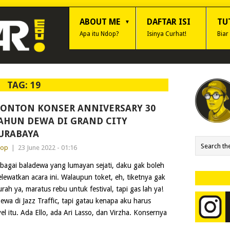
ABOUT ME
DAFTAR ISI
TU
Apa itu Ndop?
Isinya Curhat!
Biar
TAG:
19
ONTON KONSER ANNIVERSARY 30
AHUN DEWA DI GRAND CITY
URABAYA
dop
|
23 June 2022 - 01:16
bagai baladewa yang lumayan sejati, daku gak boleh
lewatkan acara ini. Walaupun toket, eh, tiketnya gak
rah ya, maratus rebu untuk festival, tapi gas lah ya!
a di Jazz Traffic, tapi gatau kenapa aku harus
el itu. Ada Ello, ada Ari Lasso, dan Virzha. Konsernya