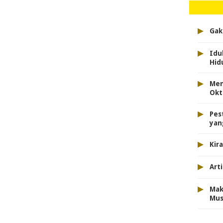
▸
Gak
▸
Idu
Hid
▸
Men
Okt
▸
Pes
yan
▸
Kir
▸
Arti
▸
Mak
Mus