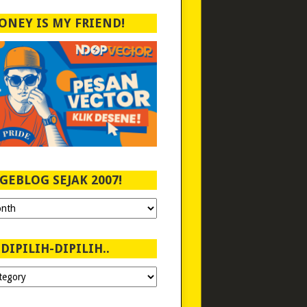
ONEY IS MY FRIEND!
GEBLOG SEJAK 2007!
DIPILIH-DIPILIH..