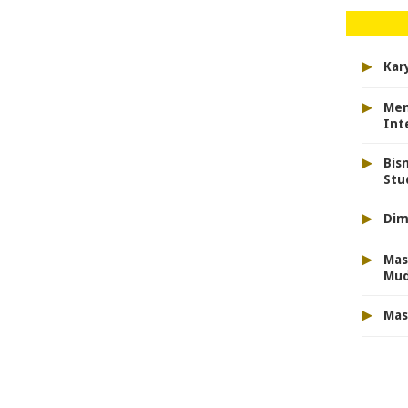
▸
Kar
▸
Men
Int
▸
Bis
Stu
▸
Dim
▸
Mas
Mu
▸
Mas