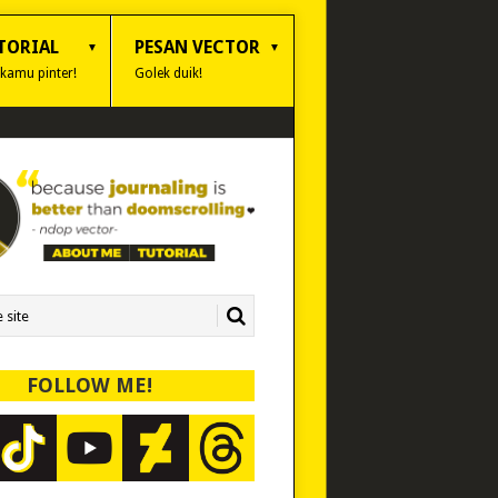
TORIAL
PESAN VECTOR
 kamu pinter!
Golek duik!
FOLLOW ME!