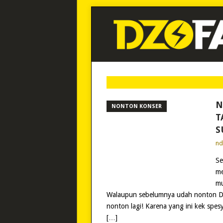
N
NONTON KONSER
T
S
n
Se
me
mu
Walaupun sebelumnya udah nonton Dew
nonton lagi! Karena yang ini kek spesy
[…]