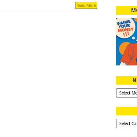
Read More
M
N
Ngeblog
Sejak
2007!
Dipilih-
dipilih..