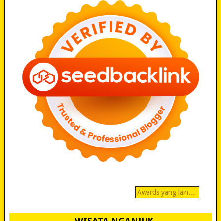
Awards yang lain…
WISATA NGANJUK