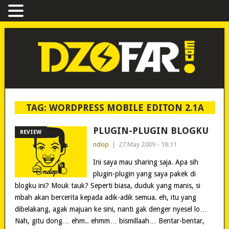
TAG:
WORDPRESS MOBILE EDITON 2.1A
PLUGIN-PLUGIN BLOGKU
REVIEW
ndop
|
27 May 2009 - 18:11
Ini saya mau sharing saja. Apa sih
plugin-plugin yang saya pakek di
blogku ini? Mouk tauk? Seperti biasa, duduk yang manis, si
mbah akan bercerita kepada adik-adik semua. eh, itu yang
dibelakang, agak majuan ke sini, nanti gak denger nyesel lo…
Nah, gitu dong… ehm.. ehmm… bismillaah… Bentar-bentar,