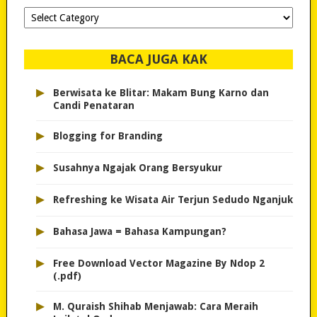
Dipilih-
dipilih..
BACA JUGA KAK
▸
Berwisata ke Blitar: Makam Bung Karno dan
Candi Penataran
▸
Blogging for Branding
▸
Susahnya Ngajak Orang Bersyukur
▸
Refreshing ke Wisata Air Terjun Sedudo Nganjuk
▸
Bahasa Jawa = Bahasa Kampungan?
▸
Free Download Vector Magazine By Ndop 2
(.pdf)
▸
M. Quraish Shihab Menjawab: Cara Meraih