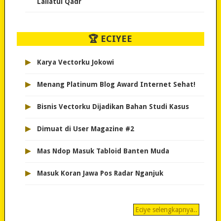
Lailatul Qadr
🏆 ECIYEE
▸
Karya Vectorku Jokowi
▸
Menang Platinum Blog Award Internet Sehat!
▸
Bisnis Vectorku Dijadikan Bahan Studi Kasus
▸
Dimuat di User Magazine #2
▸
Mas Ndop Masuk Tabloid Banten Muda
▸
Masuk Koran Jawa Pos Radar Nganjuk
Eciye selengkapnya..