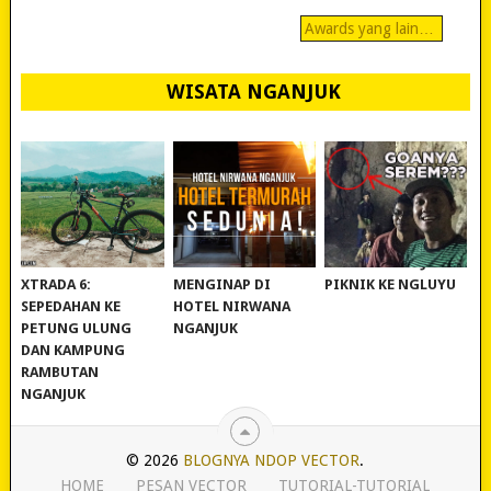
Awards yang lain…
WISATA NGANJUK
REVIEW POLYGON
MURAH BANGET!
WISATA NGANJUK:
XTRADA 6:
MENGINAP DI
PIKNIK KE NGLUYU
SEPEDAHAN KE
HOTEL NIRWANA
PETUNG ULUNG
NGANJUK
DAN KAMPUNG
RAMBUTAN
NGANJUK
© 2026
BLOGNYA NDOP VECTOR
.
HOME
PESAN VECTOR
TUTORIAL-TUTORIAL