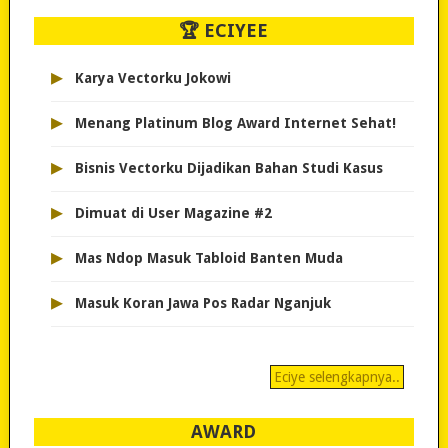
🏆 ECIYEE
▸
Karya Vectorku Jokowi
▸
Menang Platinum Blog Award Internet Sehat!
▸
Bisnis Vectorku Dijadikan Bahan Studi Kasus
▸
Dimuat di User Magazine #2
▸
Mas Ndop Masuk Tabloid Banten Muda
▸
Masuk Koran Jawa Pos Radar Nganjuk
Eciye selengkapnya..
AWARD