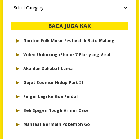
Dipilih-
dipilih..
BACA JUGA KAK
▸
Nonton Folk Music Festival di Batu Malang
▸
Video Unboxing iPhone 7 Plus yang Viral
▸
Aku dan Sahabat Lama
▸
Gejet Seumur Hidup Part II
▸
Pingin Lagi ke Goa Pindul
▸
Beli Spigen Tough Armor Case
▸
Manfaat Bermain Pokemon Go