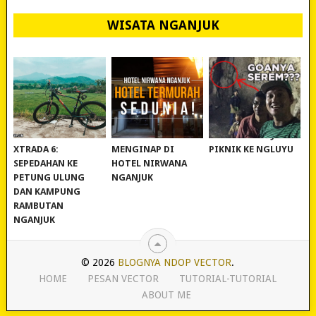
WISATA NGANJUK
REVIEW POLYGON
MURAH BANGET!
WISATA NGANJUK:
XTRADA 6:
MENGINAP DI
PIKNIK KE NGLUYU
SEPEDAHAN KE
HOTEL NIRWANA
PETUNG ULUNG
NGANJUK
DAN KAMPUNG
RAMBUTAN
NGANJUK
© 2026
BLOGNYA NDOP VECTOR
.
HOME
PESAN VECTOR
TUTORIAL-TUTORIAL
ABOUT ME