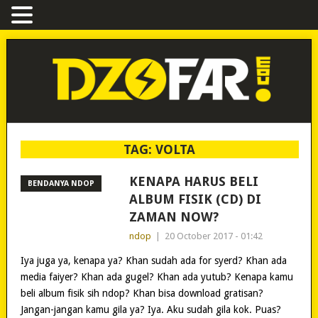
TAG:
VOLTA
KENAPA HARUS BELI
BENDANYA NDOP
ALBUM FISIK (CD) DI
ZAMAN NOW?
ndop
|
20 October 2017 - 01:42
Iya juga ya, kenapa ya? Khan sudah ada for syerd? Khan ada
media faiyer? Khan ada gugel? Khan ada yutub? Kenapa kamu
beli album fisik sih ndop? Khan bisa download gratisan?
Jangan-jangan kamu gila ya? Iya. Aku sudah gila kok. Puas?