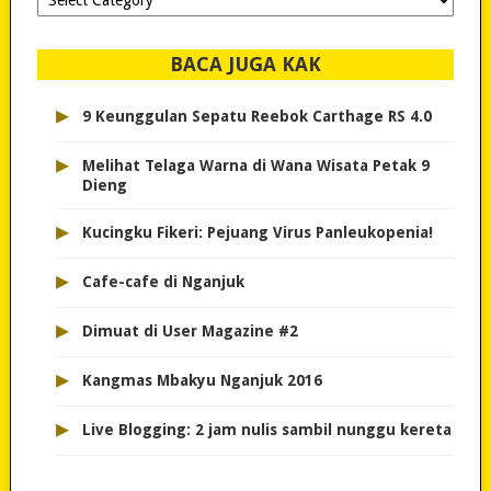
dipilih..
BACA JUGA KAK
▸
9 Keunggulan Sepatu Reebok Carthage RS 4.0
▸
Melihat Telaga Warna di Wana Wisata Petak 9
Dieng
▸
Kucingku Fikeri: Pejuang Virus Panleukopenia!
▸
Cafe-cafe di Nganjuk
▸
Dimuat di User Magazine #2
▸
Kangmas Mbakyu Nganjuk 2016
▸
Live Blogging: 2 jam nulis sambil nunggu kereta