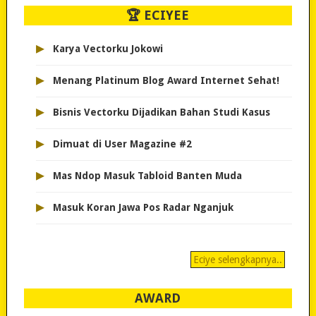
🏆 ECIYEE
▸
Karya Vectorku Jokowi
▸
Menang Platinum Blog Award Internet Sehat!
▸
Bisnis Vectorku Dijadikan Bahan Studi Kasus
▸
Dimuat di User Magazine #2
▸
Mas Ndop Masuk Tabloid Banten Muda
▸
Masuk Koran Jawa Pos Radar Nganjuk
Eciye selengkapnya..
AWARD