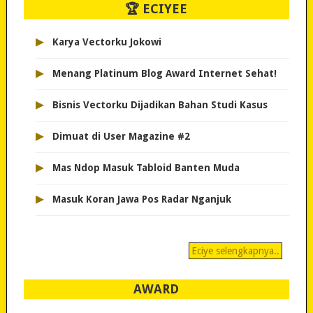
🏆 ECIYEE
▸
Karya Vectorku Jokowi
▸
Menang Platinum Blog Award Internet Sehat!
▸
Bisnis Vectorku Dijadikan Bahan Studi Kasus
▸
Dimuat di User Magazine #2
▸
Mas Ndop Masuk Tabloid Banten Muda
▸
Masuk Koran Jawa Pos Radar Nganjuk
Eciye selengkapnya..
AWARD