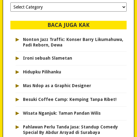
Dipilih-
dipilih..
BACA JUGA KAK
▸
Nonton Jazz Traffic: Konser Barry Likumahuwa,
Padi Reborn, Dewa
▸
Ironi sebuah Slametan
▸
Hidupku Pilihanku
▸
Mas Ndop as a Graphic Designer
▸
Besuki Coffee Camp: Kemping Tanpa Ribet!
▸
Wisata Nganjuk: Taman Pandan Wilis
▸
Pahlawan Perlu Tanda Jasa: Standup Comedy
Special By Abdur Arsyad di Surabaya