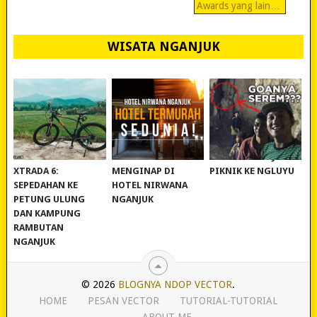
Awards yang lain…
WISATA NGANJUK
REVIEW POLYGON
MURAH BANGET!
WISATA NGANJUK:
XTRADA 6:
MENGINAP DI
PIKNIK KE NGLUYU
SEPEDAHAN KE
HOTEL NIRWANA
PETUNG ULUNG
NGANJUK
DAN KAMPUNG
RAMBUTAN
NGANJUK
© 2026
BLOGNYA NDOP VECTOR
.
HOME
PESAN VECTOR
TUTORIAL-TUTORIAL
ABOUT ME