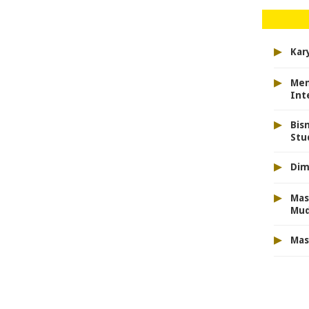
▸
Kar
▸
Men
Int
▸
Bis
Stu
▸
Dim
▸
Mas
Mu
▸
Mas