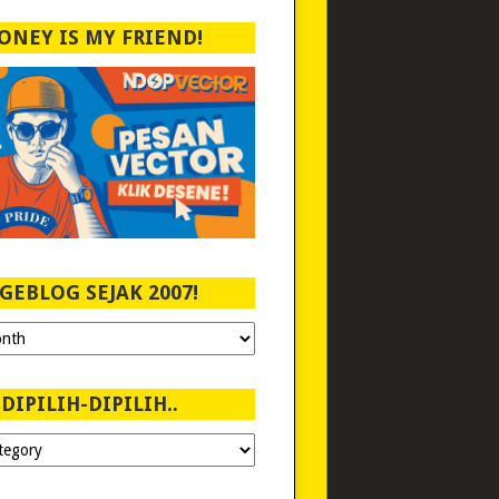
ONEY IS MY FRIEND!
GEBLOG SEJAK 2007!
DIPILIH-DIPILIH..