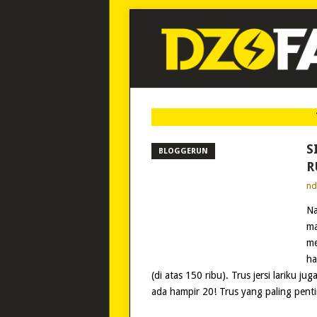
S
BLOGGERUN
R
n
Na
ma
me
ha
(di atas 150 ribu). Trus jersi lariku 
ada hampir 20! Trus yang paling pent