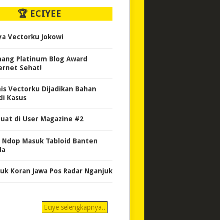
🏆 ECIYEE
ya Vectorku Jokowi
ang Platinum Blog Award
ernet Sehat!
nis Vectorku Dijadikan Bahan
di Kasus
uat di User Magazine #2
 Ndop Masuk Tabloid Banten
da
uk Koran Jawa Pos Radar Nganjuk
Eciye selengkapnya..