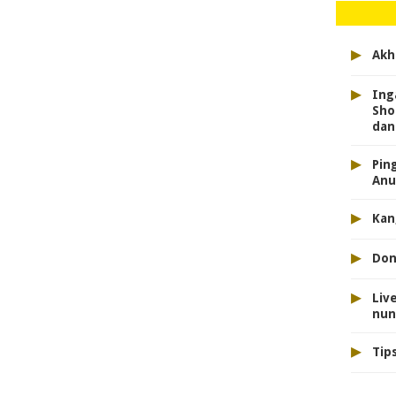
▸
Akh
▸
Ing
Sho
dan
▸
Pin
Anu
▸
Kan
▸
Don
▸
Liv
nun
▸
Tip