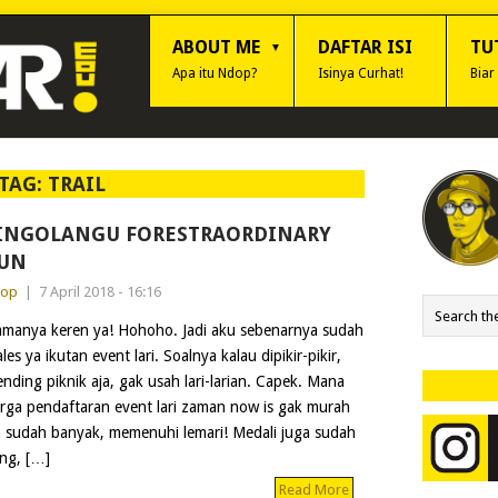
ABOUT ME
DAFTAR ISI
TU
Apa itu Ndop?
Isinya Curhat!
Biar
TAG:
TRAIL
INGOLANGU FORESTRAORDINARY
UN
dop
|
7 April 2018 - 16:16
manya keren ya! Hohoho. Jadi aku sebenarnya sudah
les ya ikutan event lari. Soalnya kalau dipikir-pikir,
nding piknik aja, gak usah lari-larian. Capek. Mana
rga pendaftaran event lari zaman now is gak murah
juga sudah banyak, memenuhi lemari! Medali juga sudah
ing, […]
Read More