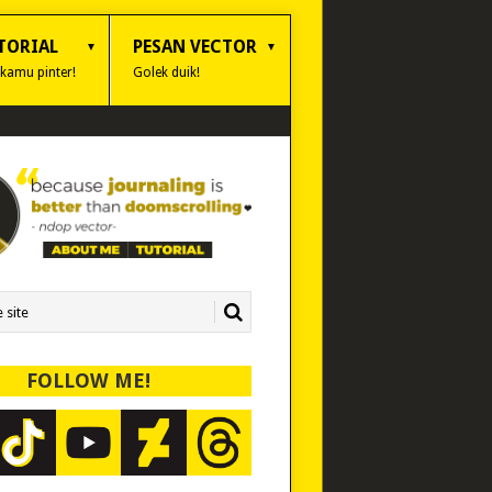
TORIAL
PESAN VECTOR
 kamu pinter!
Golek duik!
FOLLOW ME!