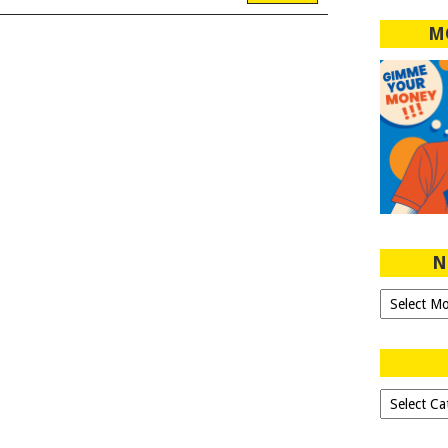
M
N
Ngeblog
Sejak
2007!
Dipilih-
dipilih..