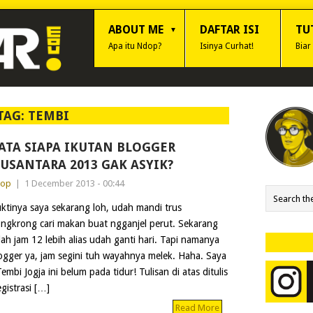
ABOUT ME
DAFTAR ISI
TU
Apa itu Ndop?
Isinya Curhat!
Biar
TAG:
TEMBI
ATA SIAPA IKUTAN BLOGGER
USANTARA 2013 GAK ASYIK?
dop
|
1 December 2013 - 00:44
ktinya saya sekarang loh, udah mandi trus
ngkrong cari makan buat ngganjel perut. Sekarang
ah jam 12 lebih alias udah ganti hari. Tapi namanya
ogger ya, jam segini tuh wayahnya melek. Haha. Saya
i Jogja ini belum pada tidur! Tulisan di atas ditulis
gistrasi […]
Read More