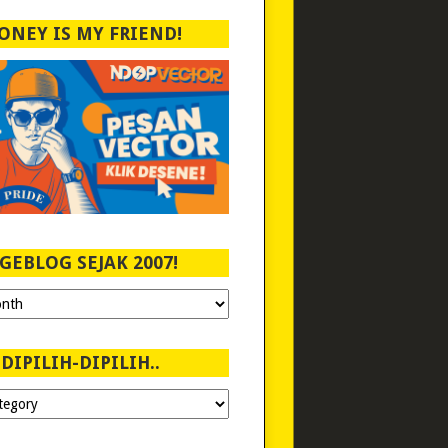
ONEY IS MY FRIEND!
GEBLOG SEJAK 2007!
DIPILIH-DIPILIH..