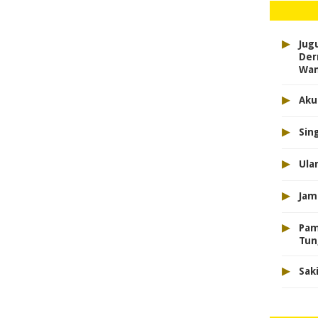
▸
Jug
Der
Wan
▸
Aku
▸
Sin
▸
Ula
▸
Jam
▸
Pam
Tun
▸
Sak