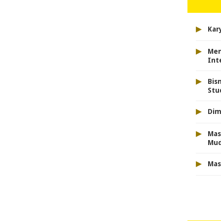
▸
Kar
▸
Men
Int
▸
Bis
Stu
▸
Dim
▸
Mas
Mu
▸
Mas