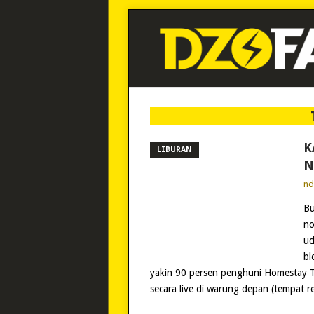
K
LIBURAN
N
n
Bu
no
ud
bl
yakin 90 persen penghuni Homestay Temb
secara live di warung depan (tempat re