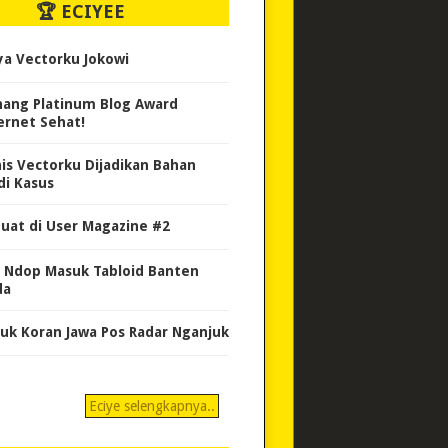
🏆 ECIYEE
ya Vectorku Jokowi
ang Platinum Blog Award
ernet Sehat!
nis Vectorku Dijadikan Bahan
di Kasus
uat di User Magazine #2
 Ndop Masuk Tabloid Banten
da
uk Koran Jawa Pos Radar Nganjuk
Eciye selengkapnya..