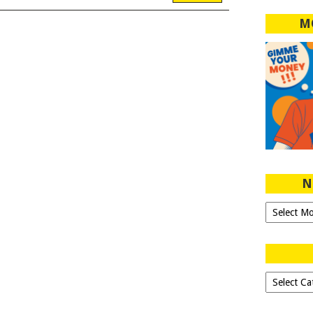
M
N
Ngeblog
Sejak
2007!
Dipilih-
dipilih..