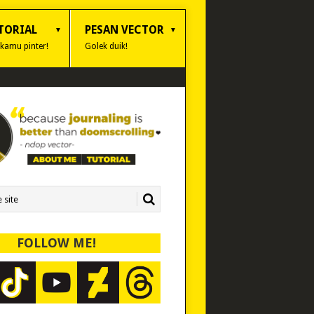
TORIAL
PESAN VECTOR
 kamu pinter!
Golek duik!
FOLLOW ME!