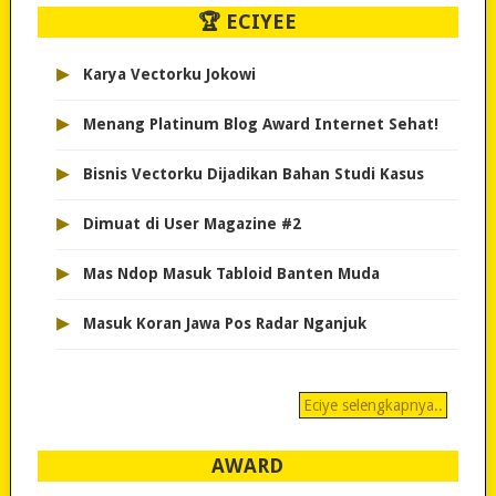
🏆 ECIYEE
▸
Karya Vectorku Jokowi
▸
Menang Platinum Blog Award Internet Sehat!
▸
Bisnis Vectorku Dijadikan Bahan Studi Kasus
▸
Dimuat di User Magazine #2
▸
Mas Ndop Masuk Tabloid Banten Muda
▸
Masuk Koran Jawa Pos Radar Nganjuk
Eciye selengkapnya..
AWARD