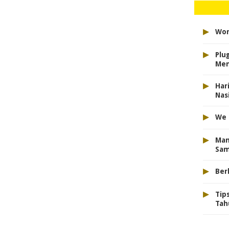
▸
Won
▸
Plu
Men
▸
Har
Nas
▸
We 
▸
Man
Sam
▸
Ber
▸
Tip
Tah