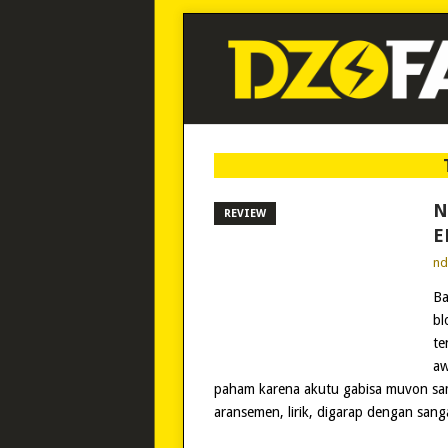
N
REVIEW
E
n
Ba
bl
te
aw
paham karena akutu gabisa muvon sa
aransemen, lirik, digarap dengan sanga