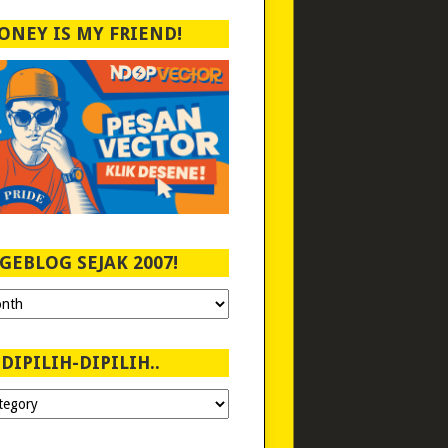
ONEY IS MY FRIEND!
GEBLOG SEJAK 2007!
DIPILIH-DIPILIH..