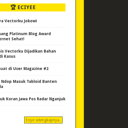
🏆 ECIYEE
ya Vectorku Jokowi
ang Platinum Blog Award
ernet Sehat!
nis Vectorku Dijadikan Bahan
di Kasus
uat di User Magazine #2
 Ndop Masuk Tabloid Banten
da
uk Koran Jawa Pos Radar Nganjuk
Eciye selengkapnya..