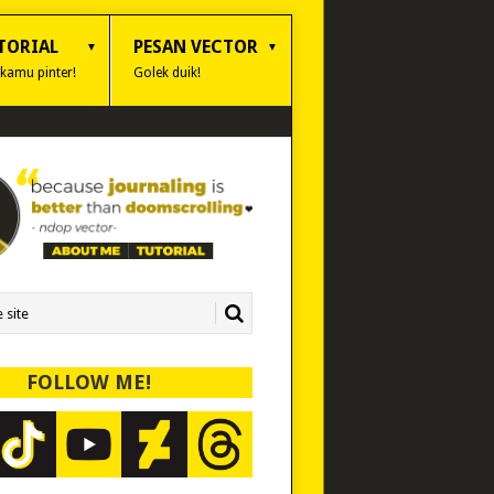
TORIAL
PESAN VECTOR
 kamu pinter!
Golek duik!
FOLLOW ME!