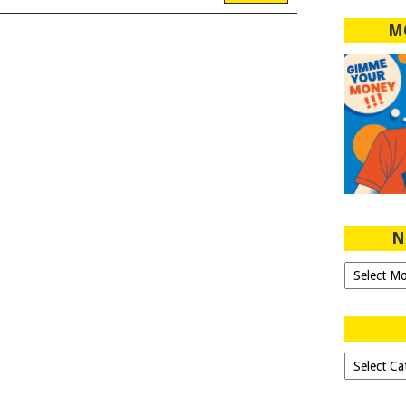
M
N
Ngeblog
Sejak
2007!
Dipilih-
dipilih..