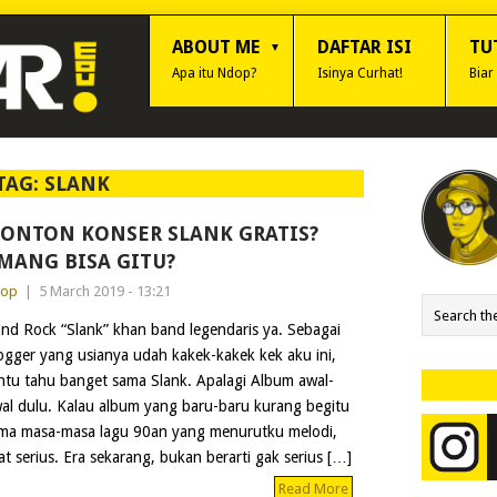
ABOUT ME
DAFTAR ISI
TU
Apa itu Ndop?
Isinya Curhat!
Biar
TAG:
SLANK
ONTON KONSER SLANK GRATIS?
MANG BISA GITU?
dop
|
5 March 2019 - 13:21
nd Rock “Slank” khan band legendaris ya. Sebagai
ogger yang usianya udah kakek-kakek kek aku ini,
ntu tahu banget sama Slank. Apalagi Album awal-
al dulu. Kalau album yang baru-baru kurang begitu
ma masa-masa lagu 90an yang menurutku melodi,
t serius. Era sekarang, bukan berarti gak serius […]
Read More