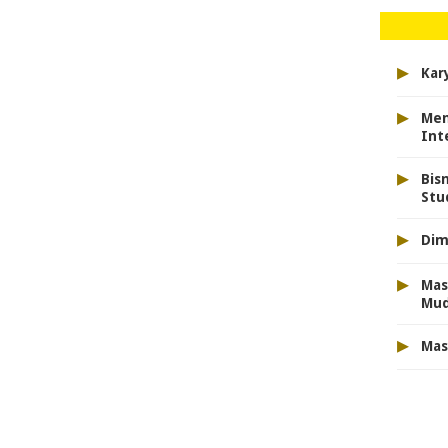
▸
Kar
▸
Men
Int
▸
Bis
Stu
▸
Dim
▸
Mas
Mu
▸
Mas