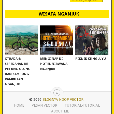
WISATA NGANJUK
REVIEW POLYGON
MURAH BANGET!
WISATA NGANJUK:
XTRADA 6:
MENGINAP DI
PIKNIK KE NGLUYU
SEPEDAHAN KE
HOTEL NIRWANA
PETUNG ULUNG
NGANJUK
DAN KAMPUNG
RAMBUTAN
NGANJUK
© 2026
BLOGNYA NDOP VECTOR
.
HOME
PESAN VECTOR
TUTORIAL-TUTORIAL
ABOUT ME