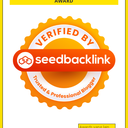
AWARD
Awards yang lain…