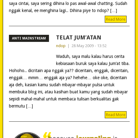
saya cintai, saya sering dihina lo pas awal-awal chatting. Sudah
nggak kenal, ee menghina lagi.. Dihina piye to ndop? […]
Read More
TELAT JUM’ATAN
ANTI MAINSTREAM
ndop
|
28 May 2009 - 13:52
Waduh, saya malu kalau harus cerita
kebiasaan buruk saya kalau Jum’at tiba.
Hohoho.. dicritain apa nggak ya?? diceritain, enggak, diceritain,
enggak… mmm… enggak aja ya? hehehe… oke oke, diceritain
aja deh, kasian kamu sudah mbayar-mbayar pulsa untuk
membuka blog ini, atau kasihan buat kamu yang sudah mbayar
sepidi mahal-mahal untuk membaca tulisan berkualitas gak
bermutu […]
Read More