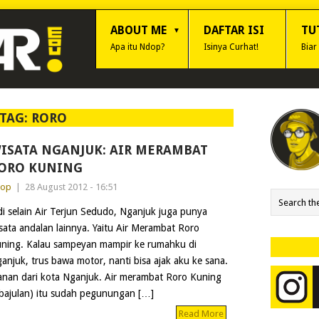
ABOUT ME
DAFTAR ISI
TU
Apa itu Ndop?
Isinya Curhat!
Biar
TAG:
RORO
ISATA NGANJUK: AIR MERAMBAT
ORO KUNING
dop
|
28 August 2012 - 16:51
di selain Air Terjun Sedudo, Nganjuk juga punya
sata andalan lainnya. Yaitu Air Merambat Roro
ning. Kalau sampeyan mampir ke rumahku di
anjuk, trus bawa motor, nanti bisa ajak aku ke sana.
anan dari kota Nganjuk. Air merambat Roro Kuning
mbajulan) itu sudah pegunungan […]
Read More