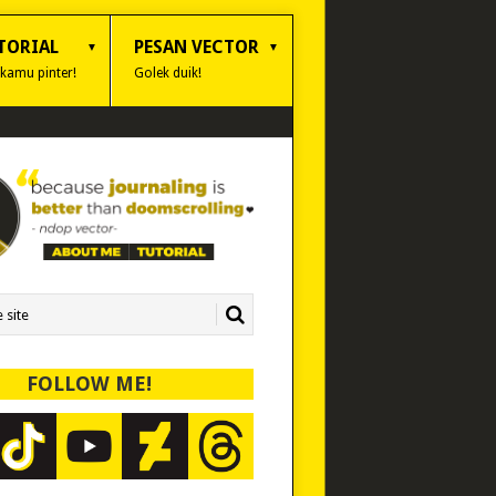
TORIAL
PESAN VECTOR
 kamu pinter!
Golek duik!
FOLLOW ME!