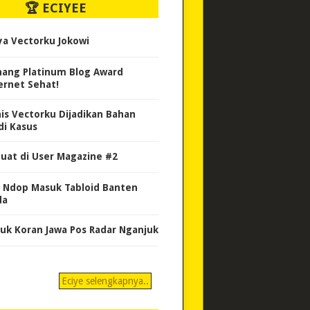
🏆 ECIYEE
ya Vectorku Jokowi
ang Platinum Blog Award
ernet Sehat!
nis Vectorku Dijadikan Bahan
di Kasus
uat di User Magazine #2
 Ndop Masuk Tabloid Banten
da
uk Koran Jawa Pos Radar Nganjuk
Eciye selengkapnya..