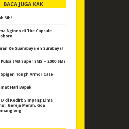
BACA JUGA KAK
h Sih!
ma Nginep di The Capsule
ioboro
uran Ke Suarabaya eh Surabaya!
i Pulsa IM3 Super SMS = 2000 SMS
i Spigen Tough Armor Case
amat Hari Bapak
D di Kediri: Simpang Lima
ul, Gereja Merah, Goa
omangleng