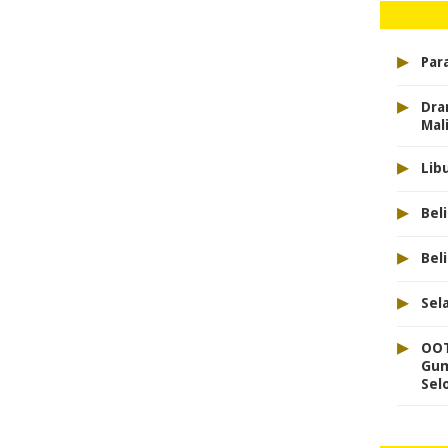
▸
Para
▸
Dra
Mal
▸
Lib
▸
Bel
▸
Bel
▸
Sel
▸
OOT
Gum
Sel