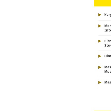
▸
Kar
▸
Men
Int
▸
Bis
Stu
▸
Dim
▸
Mas
Mu
▸
Mas