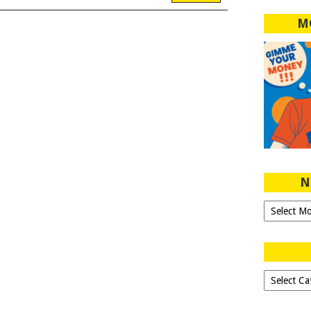
M
N
Ngeblog
Sejak
2007!
Dipilih-
dipilih..