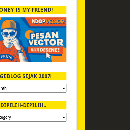
ONEY IS MY FRIEND!
GEBLOG SEJAK 2007!
DIPILIH-DIPILIH..