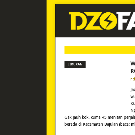
W
LIBURAN
R
n
Ja
wi
Ku
Ng
Gak jauh kok, cuma 45 menitan perjal
berada di Kecamatan Bajulan (baca: 