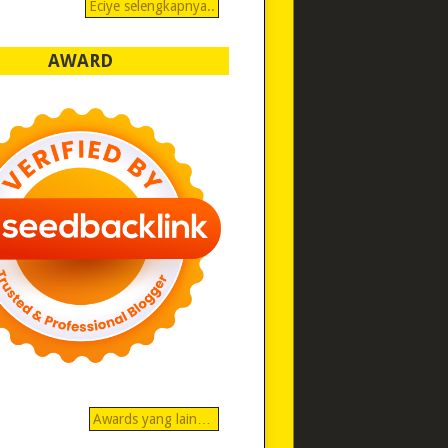
Eciye selengkapnya..
AWARD
Awards yang lain…