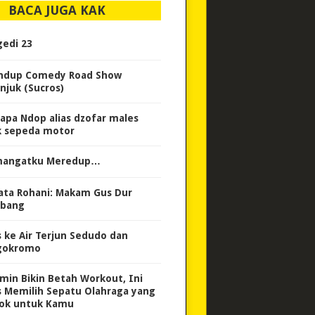
BACA JUGA KAK
gedi 23
ndup Comedy Road Show
njuk (Sucros)
apa Ndop alias dzofar males
k sepeda motor
angatku Meredup…
ata Rohani: Makam Gus Dur
bang
s ke Air Terjun Sedudo dan
gokromo
amin Bikin Betah Workout, Ini
s Memilih Sepatu Olahraga yang
ok untuk Kamu