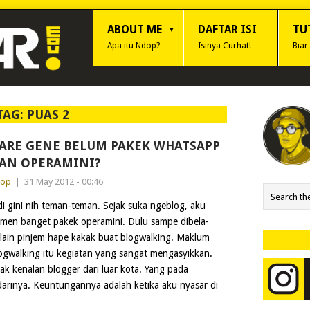
ABOUT ME
DAFTAR ISI
TU
Apa itu Ndop?
Isinya Curhat!
Biar
TAG:
PUAS 2
ARE GENE BELUM PAKEK WHATSAPP
AN OPERAMINI?
dop
|
31 May 2012 - 00:46
di gini nih teman-teman. Sejak suka ngeblog, aku
men banget pakek operamini. Dulu sampe dibela-
lain pinjem hape kakak buat blogwalking. Maklum
ogwalking itu kegiatan yang sangat mengasyikkan.
k kenalan blogger dari luar kota. Yang pada
arinya. Keuntungannya adalah ketika aku nyasar di