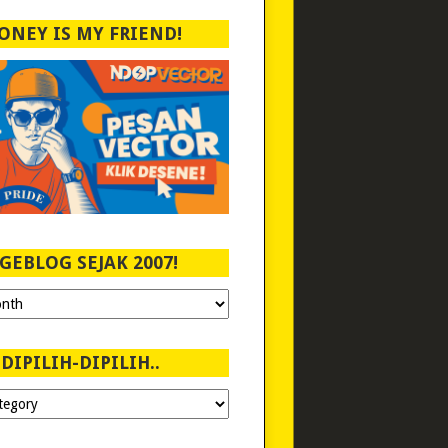
ONEY IS MY FRIEND!
GEBLOG SEJAK 2007!
DIPILIH-DIPILIH..