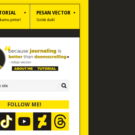
TORIAL
PESAN VECTOR
 kamu pinter!
Golek duik!
FOLLOW ME!