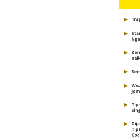
▸
Tra
▸
Sta
Nga
▸
Ken
nai
▸
Sem
▸
Wis
Jom
▸
Tip
Sin
▸
Dij
Tip
Coc