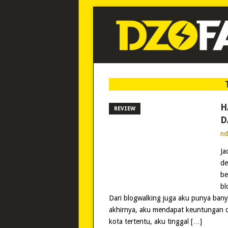
H
REVIEW
D
n
Ja
de
be
bl
Dari blogwalking juga aku punya banya
akhirnya, aku mendapat keuntungan d
kota tertentu, aku tinggal […]