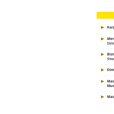
▸
Kar
▸
Men
Int
▸
Bis
Stu
▸
Dim
▸
Mas
Mu
▸
Mas