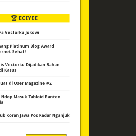
🏆 ECIYEE
ya Vectorku Jokowi
ang Platinum Blog Award
ernet Sehat!
nis Vectorku Dijadikan Bahan
di Kasus
uat di User Magazine #2
 Ndop Masuk Tabloid Banten
da
uk Koran Jawa Pos Radar Nganjuk