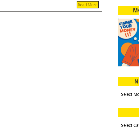
Read More
M
N
Ngeblog
Sejak
2007!
Dipilih-
dipilih..