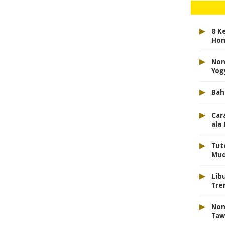
▸
8 K
Hom
▸
Non
Yog
▸
Bah
▸
Car
ala
▸
Tut
Mud
▸
Lib
Tre
▸
Non
Taw