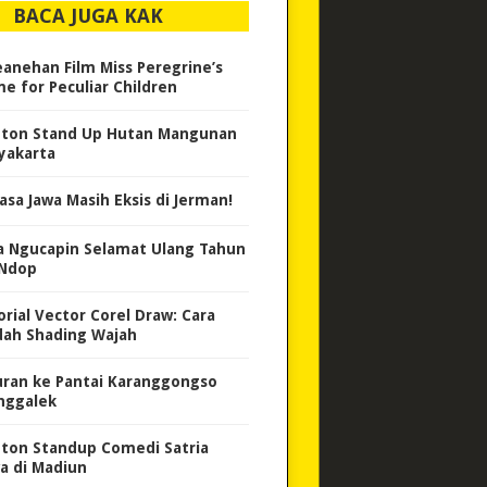
BACA JUGA KAK
eanehan Film Miss Peregrine’s
e for Peculiar Children
ton Stand Up Hutan Mangunan
yakarta
asa Jawa Masih Eksis di Jerman!
a Ngucapin Selamat Ulang Tahun
 Ndop
orial Vector Corel Draw: Cara
ah Shading Wajah
uran ke Pantai Karanggongso
nggalek
ton Standup Comedi Satria
a di Madiun