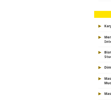
▸
Kar
▸
Men
Int
▸
Bis
Stu
▸
Dim
▸
Mas
Mu
▸
Mas