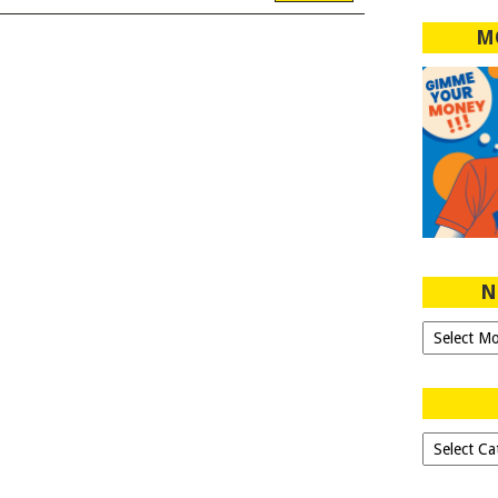
M
N
Ngeblog
Sejak
2007!
Dipilih-
dipilih..