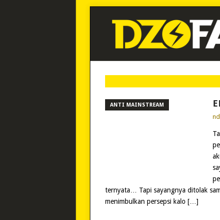
E
ANTI MAINSTREAM
n
Ta
pe
ak
sa
pe
ternyata… Tapi sayangnya ditolak sa
menimbulkan persepsi kalo […]