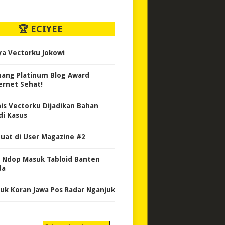
🏆 ECIYEE
ya Vectorku Jokowi
ang Platinum Blog Award
ernet Sehat!
nis Vectorku Dijadikan Bahan
di Kasus
uat di User Magazine #2
 Ndop Masuk Tabloid Banten
da
uk Koran Jawa Pos Radar Nganjuk