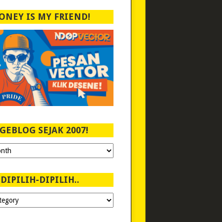
ONEY IS MY FRIEND!
GEBLOG SEJAK 2007!
DIPILIH-DIPILIH..