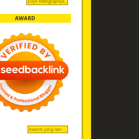
Eciye selengkapnya..
AWARD
Awards yang lain…