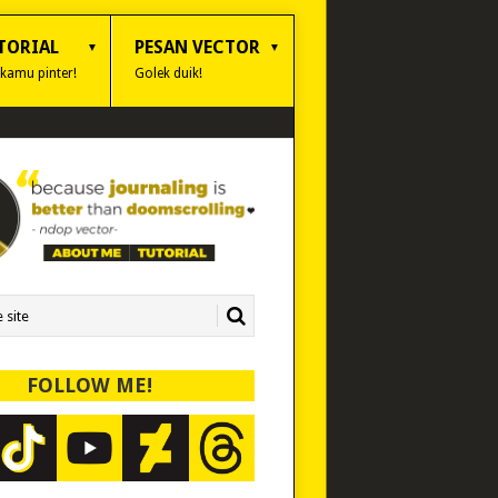
TORIAL
PESAN VECTOR
 kamu pinter!
Golek duik!
FOLLOW ME!