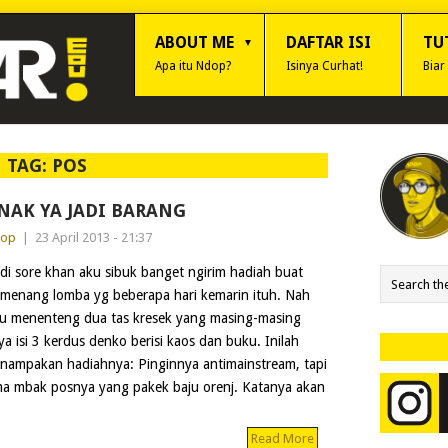
ABOUT ME
DAFTAR ISI
TU
Apa itu Ndop?
Isinya Curhat!
Biar
TAG:
POS
NAK YA JADI BARANG
dop
|
23 April 2013 - 21:37
di sore khan aku sibuk banget ngirim hadiah buat
menang lomba yg beberapa hari kemarin ituh. Nah
u menenteng dua tas kresek yang masing-masing
ya isi 3 kerdus denko berisi kaos dan buku. Inilah
nampakan hadiahnya: Pinginnya antimainstream, tapi
ma mbak posnya yang pakek baju orenj. Katanya akan
Read More