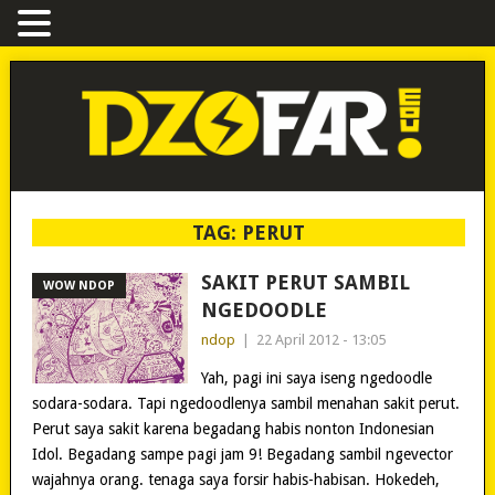
TAG:
PERUT
SAKIT PERUT SAMBIL
WOW NDOP
NGEDOODLE
ndop
|
22 April 2012 - 13:05
Yah, pagi ini saya iseng ngedoodle
sodara-sodara. Tapi ngedoodlenya sambil menahan sakit perut.
Perut saya sakit karena begadang habis nonton Indonesian
Idol. Begadang sampe pagi jam 9! Begadang sambil ngevector
wajahnya orang. tenaga saya forsir habis-habisan. Hokedeh,