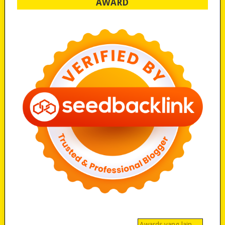
AWARD
Awards yang lain…