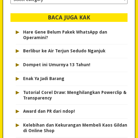
dipilih..
BACA JUGA KAK
▸
Hare Gene Belum Pakek WhatsApp dan
Operamini?
▸
Berlibur ke Air Terjun Sedudo Nganjuk
▸
Dompet ini Umurnya 13 Tahun!
▸
Enak Ya Jadi Barang
▸
Tutorial Corel Draw: Menghilangkan Powerclip &
Transparency
▸
Award dan PR dari ndop!
▸
Kelebihan dan Kekurangan Membeli Kaos Gildan
di Online Shop