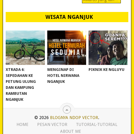
WISATA NGANJUK
REVIEW POLYGON
MURAH BANGET!
WISATA NGANJUK:
XTRADA 6:
MENGINAP DI
PIKNIK KE NGLUYU
SEPEDAHAN KE
HOTEL NIRWANA
PETUNG ULUNG
NGANJUK
DAN KAMPUNG
RAMBUTAN
NGANJUK
© 2026
BLOGNYA NDOP VECTOR
.
HOME
PESAN VECTOR
TUTORIAL-TUTORIAL
ABOUT ME