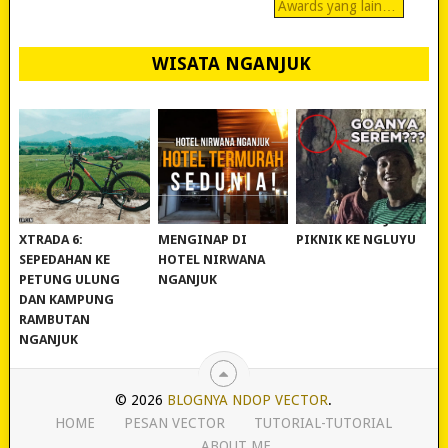
Awards yang lain…
WISATA NGANJUK
REVIEW POLYGON
MURAH BANGET!
WISATA NGANJUK:
XTRADA 6:
MENGINAP DI
PIKNIK KE NGLUYU
SEPEDAHAN KE
HOTEL NIRWANA
PETUNG ULUNG
NGANJUK
DAN KAMPUNG
RAMBUTAN
NGANJUK
© 2026
BLOGNYA NDOP VECTOR
.
HOME
PESAN VECTOR
TUTORIAL-TUTORIAL
ABOUT ME