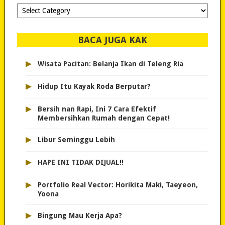
Dipilih-
dipilih..
BACA JUGA KAK
▸
Wisata Pacitan: Belanja Ikan di Teleng Ria
▸
Hidup Itu Kayak Roda Berputar?
▸
Bersih nan Rapi, Ini 7 Cara Efektif
Membersihkan Rumah dengan Cepat!
▸
Libur Seminggu Lebih
▸
HAPE INI TIDAK DIJUAL!!
▸
Portfolio Real Vector: Horikita Maki, Taeyeon,
Yoona
▸
Bingung Mau Kerja Apa?