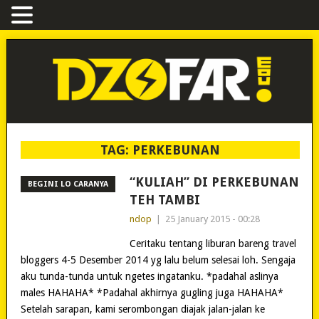
TAG:
PERKEBUNAN
“KULIAH” DI PERKEBUNAN
BEGINI LO CARANYA
TEH TAMBI
ndop
|
25 January 2015 - 00:28
Ceritaku tentang liburan bareng travel
bloggers 4-5 Desember 2014 yg lalu belum selesai loh. Sengaja
aku tunda-tunda untuk ngetes ingatanku. *padahal aslinya
males HAHAHA* *Padahal akhirnya gugling juga HAHAHA*
Setelah sarapan, kami serombongan diajak jalan-jalan ke