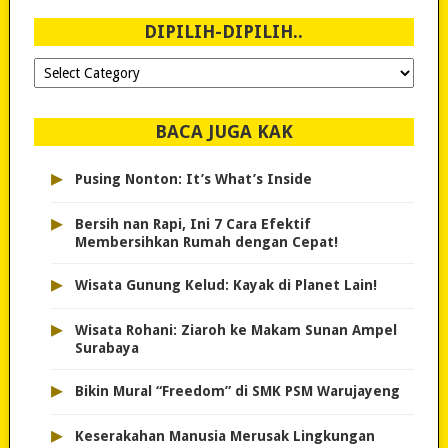
2007!
DIPILIH-DIPILIH..
Dipilih-
dipilih..
BACA JUGA KAK
▸
Pusing Nonton: It’s What’s Inside
▸
Bersih nan Rapi, Ini 7 Cara Efektif
Membersihkan Rumah dengan Cepat!
▸
Wisata Gunung Kelud: Kayak di Planet Lain!
▸
Wisata Rohani: Ziaroh ke Makam Sunan Ampel
Surabaya
▸
Bikin Mural “Freedom” di SMK PSM Warujayeng
▸
Keserakahan Manusia Merusak Lingkungan