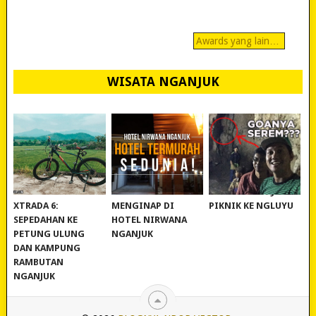
Awards yang lain…
WISATA NGANJUK
REVIEW POLYGON
MURAH BANGET!
WISATA NGANJUK:
XTRADA 6:
MENGINAP DI
PIKNIK KE NGLUYU
SEPEDAHAN KE
HOTEL NIRWANA
PETUNG ULUNG
NGANJUK
DAN KAMPUNG
RAMBUTAN
NGANJUK