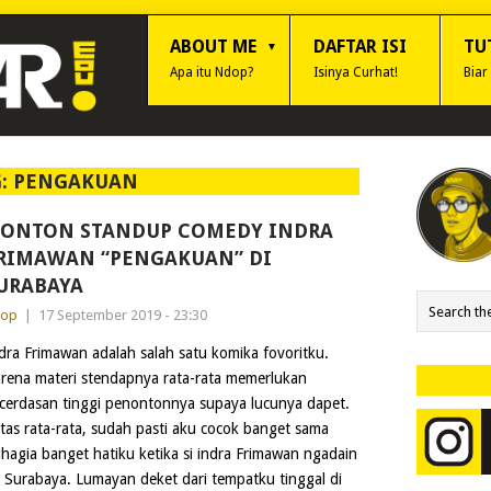
ABOUT ME
DAFTAR ISI
TU
Apa itu Ndop?
Isinya Curhat!
Biar
G:
PENGAKUAN
ONTON STANDUP COMEDY INDRA
RIMAWAN “PENGAKUAN” DI
URABAYA
dop
|
17 September 2019 - 23:30
dra Frimawan adalah salah satu komika fovoritku.
rena materi stendapnya rata-rata memerlukan
cerdasan tinggi penontonnya supaya lucunya dapet.
tas rata-rata, sudah pasti aku cocok banget sama
agia banget hatiku ketika si indra Frimawan ngadain
Surabaya. Lumayan deket dari tempatku tinggal di