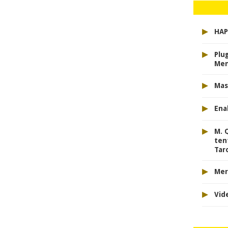
▸
HAP
▸
Plu
Men
▸
Mas
▸
Ena
▸
M. 
ten
Tar
▸
Mer
▸
Vid