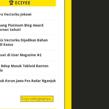
🏆 ECIYEE
ya Vectorku Jokowi
ang Platinum Blog Award
ernet Sehat!
nis Vectorku Dijadikan Bahan
di Kasus
uat di User Magazine #2
 Ndop Masuk Tabloid Banten
da
uk Koran Jawa Pos Radar Nganjuk
Eciye selengkapnya..