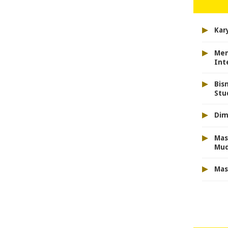
▸
Kar
▸
Men
Int
▸
Bis
Stu
▸
Dim
▸
Mas
Mu
▸
Mas