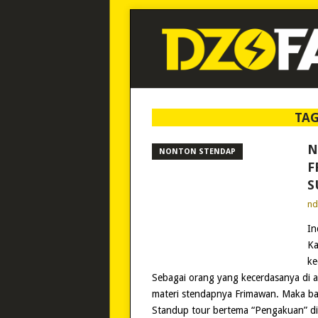
TA
N
NONTON STENDAP
F
S
n
In
Ka
ke
Sebagai orang yang kecerdasanya di a
materi stendapnya Frimawan. Maka bah
Standup tour bertema “Pengakuan” di 