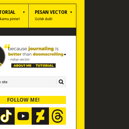
TORIAL
PESAN VECTOR
 kamu pinter!
Golek duik!
FOLLOW ME!