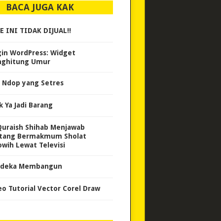
BACA JUGA KAK
E INI TIDAK DIJUAL!!
gin WordPress: Widget
ghitung Umur
 Ndop yang Setres
k Ya Jadi Barang
Quraish Shihab Menjawab
tang Bermakmum Sholat
owih Lewat Televisi
deka Membangun
eo Tutorial Vector Corel Draw