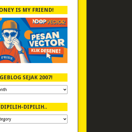
ONEY IS MY FRIEND!
GEBLOG SEJAK 2007!
DIPILIH-DIPILIH..