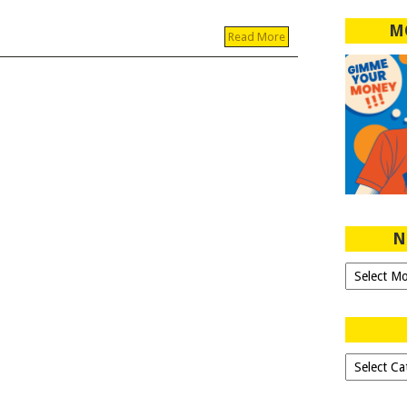
M
Read More
N
Ngeblog
Sejak
2007!
Dipilih-
dipilih..