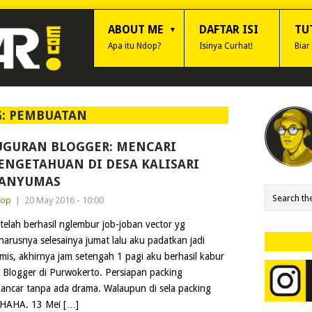
ABOUT ME
DAFTAR ISI
TU
Apa itu Ndop?
Isinya Curhat!
Biar
G:
PEMBUATAN
UGURAN BLOGGER: MENCARI
ENGETAHUAN DI DESA KALISARI
ANYUMAS
dop
|
20 May 2016 - 10:00
telah berhasil nglembur job-joban vector yg
harusnya selesainya jumat lalu aku padatkan jadi
mis, akhirnya jam setengah 1 pagi aku berhasil kabur
 Blogger di Purwokerto. Persiapan packing
lancar tanpa ada drama. Walaupun di sela packing
u HAHA. 13 Mei […]