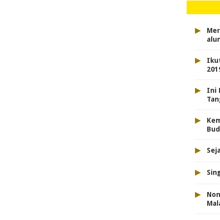
▸
Mer
alu
▸
Iku
201
▸
Ini
Tan
▸
Kem
Bud
▸
Sej
▸
Sin
▸
Non
Mal