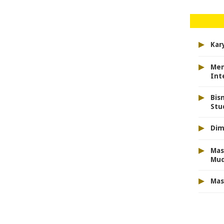
▸
Kar
▸
Men
Int
▸
Bis
Stu
▸
Dim
▸
Mas
Mu
▸
Mas