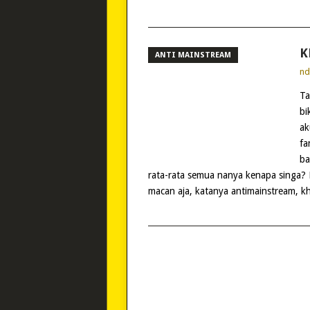
K
ANTI MAINSTREAM
n
Ta
bi
ak
fa
ba
rata-rata semua nanya kenapa singa
macan aja, katanya antimainstream, kha