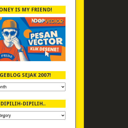
ONEY IS MY FRIEND!
GEBLOG SEJAK 2007!
DIPILIH-DIPILIH..