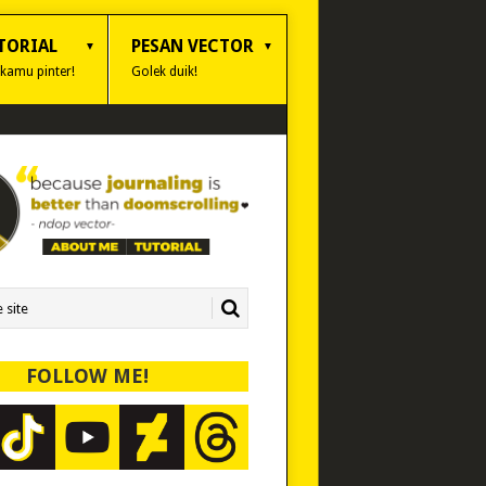
TORIAL
PESAN VECTOR
 kamu pinter!
Golek duik!
FOLLOW ME!