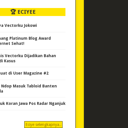
🏆 ECIYEE
ya Vectorku Jokowi
ang Platinum Blog Award
ernet Sehat!
nis Vectorku Dijadikan Bahan
di Kasus
uat di User Magazine #2
 Ndop Masuk Tabloid Banten
da
uk Koran Jawa Pos Radar Nganjuk
Eciye selengkapnya..