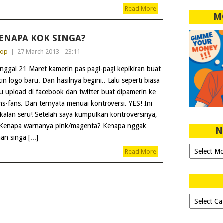
Read More
M
ENAPA KOK SINGA?
dop
|
27 March 2013 - 23:11
nggal 21 Maret kamerin pas pagi-pagi kepikiran buat
kin logo baru. Dan hasilnya begini.. Lalu seperti biasa
u upload di facebook dan twitter buat dipamerin ke
ns-fans. Dan ternyata menuai kontroversi. YES! Ini
kalan seru! Setelah saya kumpulkan kontroversinya,
? Kenapa warnanya pink/magenta? Kenapa nggak
N
n singa [...]
Ngeblog
Read More
Sejak
2007!
Dipilih-
dipilih..