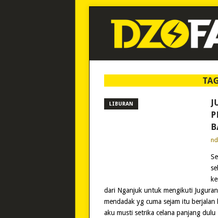
TA
J
LIBURAN
P
B
n
Se
se
ke
dari Nganjuk untuk mengikuti Juguran
mendadak yg cuma sejam itu berjalan 
aku musti setrika celana panjang dul