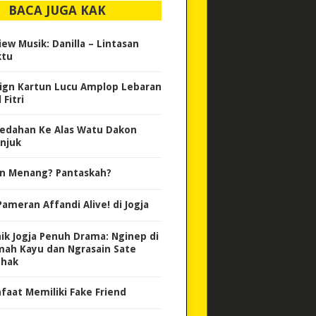
BACA JUGA KAK
iew Musik: Danilla – Lintasan
tu
ign Kartun Lucu Amplop Lebaran
 Fitri
edahan Ke Alas Watu Dakon
njuk
in Menang? Pantaskah?
Pameran Affandi Alive! di Jogja
nik Jogja Penuh Drama: Nginep di
ah Kayu dan Ngrasain Sate
thak
faat Memiliki Fake Friend