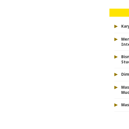
▸
Kar
▸
Men
Int
▸
Bis
Stu
▸
Dim
▸
Mas
Mu
▸
Mas