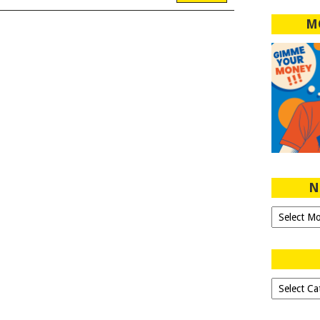
M
N
Ngeblog
Sejak
2007!
Dipilih-
dipilih..