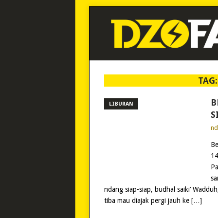
TAG
B
LIBURAN
S
n
Be
14
Pa
sa
ndang siap-siap, budhal saiki’ Wadduh,
tiba mau diajak pergi jauh ke […]