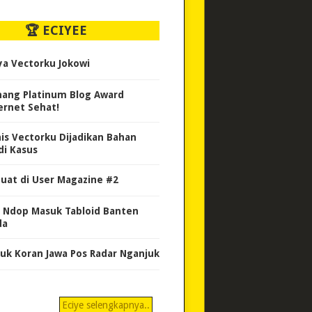
🏆 ECIYEE
ya Vectorku Jokowi
ang Platinum Blog Award
ernet Sehat!
nis Vectorku Dijadikan Bahan
di Kasus
uat di User Magazine #2
 Ndop Masuk Tabloid Banten
da
uk Koran Jawa Pos Radar Nganjuk
Eciye selengkapnya..