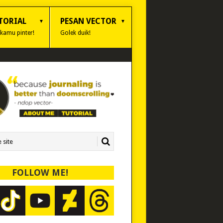
TORIAL
PESAN VECTOR
 kamu pinter!
Golek duik!
FOLLOW ME!