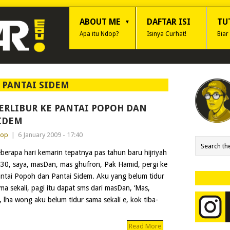
ABOUT ME
DAFTAR ISI
TU
Apa itu Ndop?
Isinya Curhat!
Biar
:
PANTAI SIDEM
ERLIBUR KE PANTAI POPOH DAN
IDEM
dop
|
6 January 2009 - 17:40
berapa hari kemarin tepatnya pas tahun baru hijriyah
30, saya, masDan, mas ghufron, Pak Hamid, pergi ke
ntai Popoh dan Pantai Sidem. Aku yang belum tidur
ma sekali, pagi itu dapat sms dari masDan, ‘Mas,
 lha wong aku belum tidur sama sekali e, kok tiba-
Read More