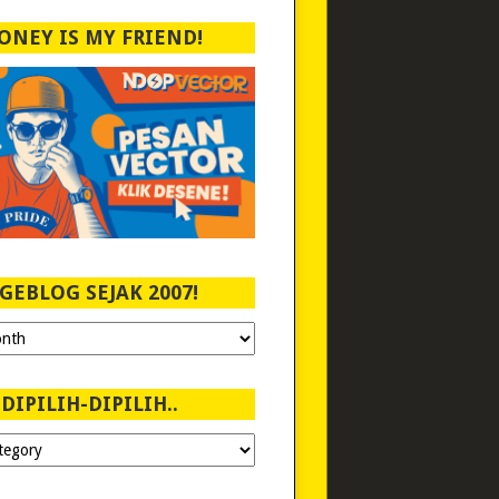
ONEY IS MY FRIEND!
GEBLOG SEJAK 2007!
DIPILIH-DIPILIH..