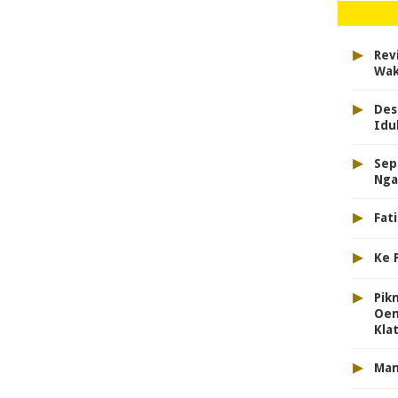
▸
Rev
Wak
▸
Des
Idul
▸
Sep
Nga
▸
Fat
▸
Ke 
▸
Pik
Oem
Kla
▸
Man