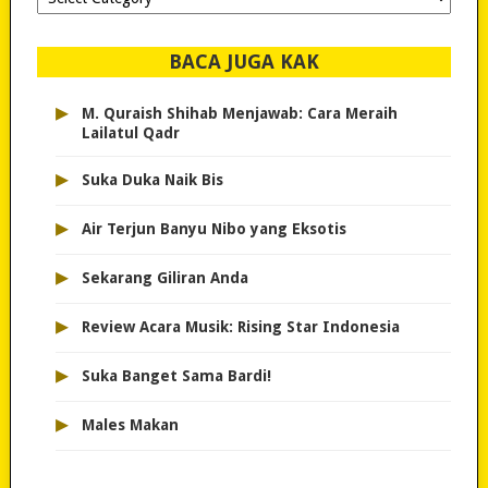
dipilih..
BACA JUGA KAK
▸
M. Quraish Shihab Menjawab: Cara Meraih
Lailatul Qadr
▸
Suka Duka Naik Bis
▸
Air Terjun Banyu Nibo yang Eksotis
▸
Sekarang Giliran Anda
▸
Review Acara Musik: Rising Star Indonesia
▸
Suka Banget Sama Bardi!
▸
Males Makan