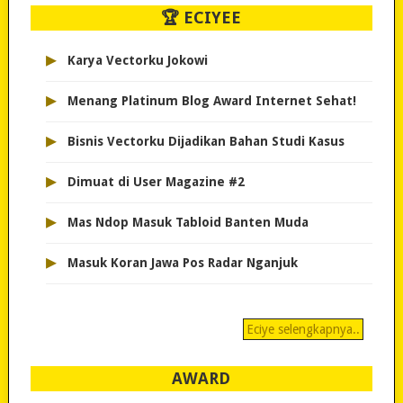
🏆 ECIYEE
▸
Karya Vectorku Jokowi
▸
Menang Platinum Blog Award Internet Sehat!
▸
Bisnis Vectorku Dijadikan Bahan Studi Kasus
▸
Dimuat di User Magazine #2
▸
Mas Ndop Masuk Tabloid Banten Muda
▸
Masuk Koran Jawa Pos Radar Nganjuk
Eciye selengkapnya..
AWARD