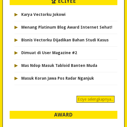
🏆 ECIYEE
▸
Karya Vectorku Jokowi
▸
Menang Platinum Blog Award Internet Sehat!
▸
Bisnis Vectorku Dijadikan Bahan Studi Kasus
▸
Dimuat di User Magazine #2
▸
Mas Ndop Masuk Tabloid Banten Muda
▸
Masuk Koran Jawa Pos Radar Nganjuk
Eciye selengkapnya..
AWARD