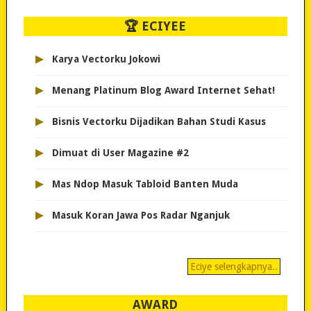
🏆 ECIYEE
▸
Karya Vectorku Jokowi
▸
Menang Platinum Blog Award Internet Sehat!
▸
Bisnis Vectorku Dijadikan Bahan Studi Kasus
▸
Dimuat di User Magazine #2
▸
Mas Ndop Masuk Tabloid Banten Muda
▸
Masuk Koran Jawa Pos Radar Nganjuk
Eciye selengkapnya..
AWARD