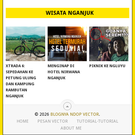
WISATA NGANJUK
REVIEW POLYGON
MURAH BANGET!
WISATA NGANJUK:
XTRADA 6:
MENGINAP DI
PIKNIK KE NGLUYU
SEPEDAHAN KE
HOTEL NIRWANA
PETUNG ULUNG
NGANJUK
DAN KAMPUNG
RAMBUTAN
NGANJUK
© 2026
BLOGNYA NDOP VECTOR
.
HOME
PESAN VECTOR
TUTORIAL-TUTORIAL
ABOUT ME