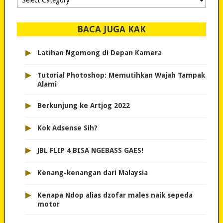
dipilih..
BACA JUGA KAK
▸
Latihan Ngomong di Depan Kamera
▸
Tutorial Photoshop: Memutihkan Wajah Tampak
Alami
▸
Berkunjung ke Artjog 2022
▸
Kok Adsense Sih?
▸
JBL FLIP 4 BISA NGEBASS GAES!
▸
Kenang-kenangan dari Malaysia
▸
Kenapa Ndop alias dzofar males naik sepeda
motor