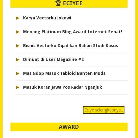
🏆 ECIYEE
▸
Karya Vectorku Jokowi
▸
Menang Platinum Blog Award Internet Sehat!
▸
Bisnis Vectorku Dijadikan Bahan Studi Kasus
▸
Dimuat di User Magazine #2
▸
Mas Ndop Masuk Tabloid Banten Muda
▸
Masuk Koran Jawa Pos Radar Nganjuk
Eciye selengkapnya..
AWARD