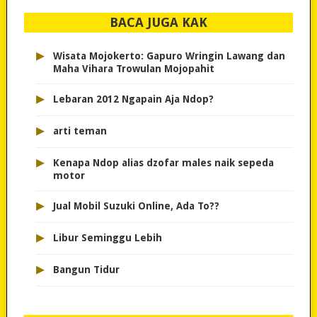
BACA JUGA KAK
▸
Wisata Mojokerto: Gapuro Wringin Lawang dan
Maha Vihara Trowulan Mojopahit
▸
Lebaran 2012 Ngapain Aja Ndop?
▸
arti teman
▸
Kenapa Ndop alias dzofar males naik sepeda
motor
▸
Jual Mobil Suzuki Online, Ada To??
▸
Libur Seminggu Lebih
▸
Bangun Tidur