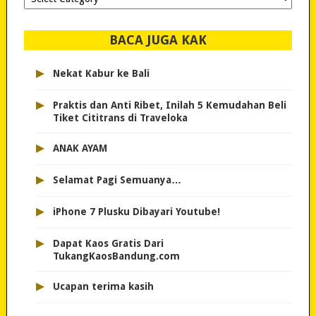
dipilih..
BACA JUGA KAK
▸
Nekat Kabur ke Bali
▸
Praktis dan Anti Ribet, Inilah 5 Kemudahan Beli
Tiket Cititrans di Traveloka
▸
ANAK AYAM
▸
Selamat Pagi Semuanya…
▸
iPhone 7 Plusku Dibayari Youtube!
▸
Dapat Kaos Gratis Dari
TukangKaosBandung.com
▸
Ucapan terima kasih