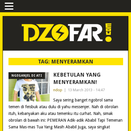
TAG:
MENYERAMKAN
KEBETULAN YANG
NGEGANJEL DI ATI
MENYERAMKAN!
ndop
|
13 March 2013 - 14:47
Saya sering banget ngobrol sama
temen di feisbuk atau dulu di yahu messenjer. Nah di obrolan
ituh, kebanyakan aku atau temenku itu curhat. Nah, simak
obrolan di bawah ini: PEMERAN Adik-adik Ababil Tapi Temenan
Sama Mas-mas Tua Yang Masih Ababil Juga, saya singkat