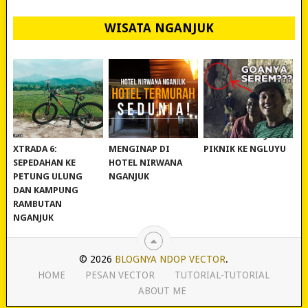
WISATA NGANJUK
REVIEW POLYGON
MURAH BANGET!
WISATA NGANJUK:
XTRADA 6:
MENGINAP DI
PIKNIK KE NGLUYU
SEPEDAHAN KE
HOTEL NIRWANA
PETUNG ULUNG
NGANJUK
DAN KAMPUNG
RAMBUTAN
NGANJUK
© 2026
BLOGNYA NDOP VECTOR
.
HOME
PESAN VECTOR
TUTORIAL-TUTORIAL
ABOUT ME