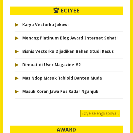
🏆 ECIYEE
▸
Karya Vectorku Jokowi
▸
Menang Platinum Blog Award Internet Sehat!
▸
Bisnis Vectorku Dijadikan Bahan Studi Kasus
▸
Dimuat di User Magazine #2
▸
Mas Ndop Masuk Tabloid Banten Muda
▸
Masuk Koran Jawa Pos Radar Nganjuk
Eciye selengkapnya..
AWARD