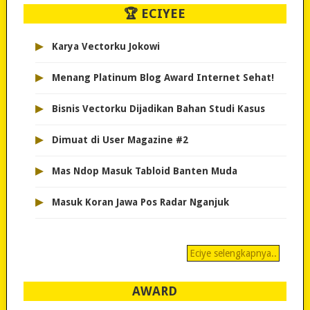
🏆 ECIYEE
▸
Karya Vectorku Jokowi
▸
Menang Platinum Blog Award Internet Sehat!
▸
Bisnis Vectorku Dijadikan Bahan Studi Kasus
▸
Dimuat di User Magazine #2
▸
Mas Ndop Masuk Tabloid Banten Muda
▸
Masuk Koran Jawa Pos Radar Nganjuk
Eciye selengkapnya..
AWARD