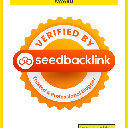
AWARD
Awards yang lain…