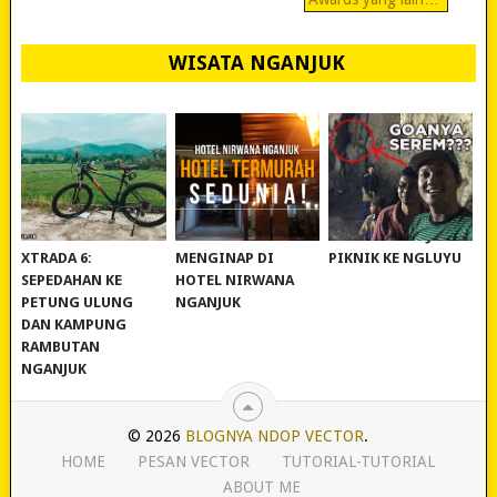
WISATA NGANJUK
REVIEW POLYGON
MURAH BANGET!
WISATA NGANJUK:
XTRADA 6:
MENGINAP DI
PIKNIK KE NGLUYU
SEPEDAHAN KE
HOTEL NIRWANA
PETUNG ULUNG
NGANJUK
DAN KAMPUNG
RAMBUTAN
NGANJUK
© 2026
BLOGNYA NDOP VECTOR
.
HOME
PESAN VECTOR
TUTORIAL-TUTORIAL
ABOUT ME