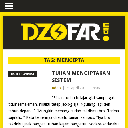
TAG:
MENCIPTA
TUHAN MENCIPTAKAN
KONTROVERSI
SISTEM
ndop
|
20 April 2013 - 19:06
“Sialan, udah belajar giat sampe gak
tidur semaleman, nilaiku tetep jeblog aja. Ngulang lagi deh
tahun depan.. “ “Mungkin memang sudah takdirmu bro. Terima
sajalah.. “ Kata temennya di suatu taman kampus. “Iya bro,
takdirku jelek banget. Tuhan kejam banget!!!” Sodara-sodaraku