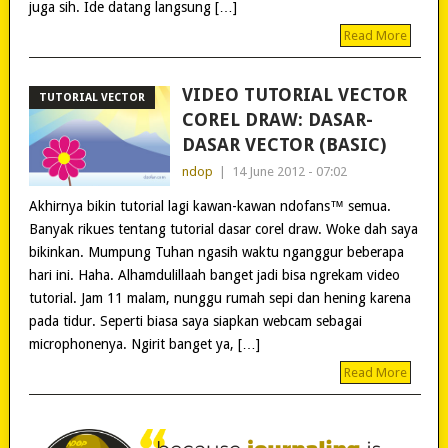
juga sih. Ide datang langsung […]
Read More
VIDEO TUTORIAL VECTOR
TUTORIAL VECTOR
COREL DRAW: DASAR-
DASAR VECTOR (BASIC)
ndop
|
14 June 2012 - 07:02
Akhirnya bikin tutorial lagi kawan-kawan ndofans™ semua.
Banyak rikues tentang tutorial dasar corel draw. Woke dah saya
bikinkan. Mumpung Tuhan ngasih waktu nganggur beberapa
hari ini. Haha. Alhamdulillaah banget jadi bisa ngrekam video
tutorial. Jam 11 malam, nunggu rumah sepi dan hening karena
pada tidur. Seperti biasa saya siapkan webcam sebagai
microphonenya. Ngirit banget ya, […]
Read More