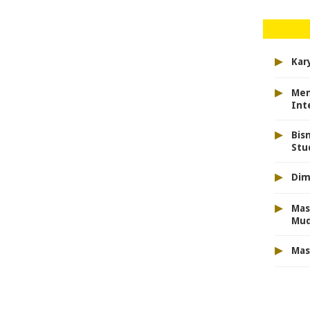
▸
Kar
▸
Men
Int
▸
Bis
Stu
▸
Dim
▸
Mas
Mu
▸
Mas