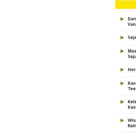
▸
Dar
Van
▸
Sej
▸
Mus
Sej
▸
Hor
▸
Kao
Tee
▸
Kel
Kao
▸
Wis
Ram