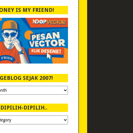
ONEY IS MY FRIEND!
GEBLOG SEJAK 2007!
DIPILIH-DIPILIH..