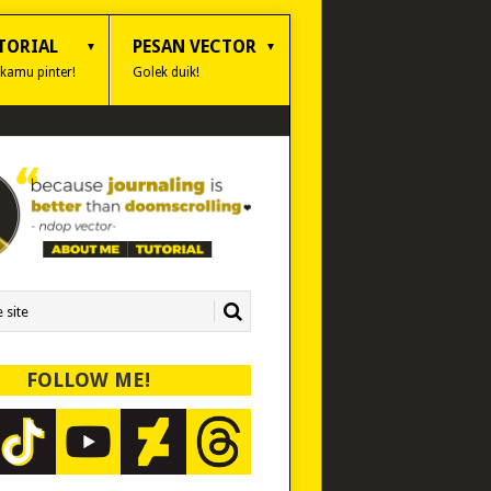
TORIAL
PESAN VECTOR
 kamu pinter!
Golek duik!
FOLLOW ME!