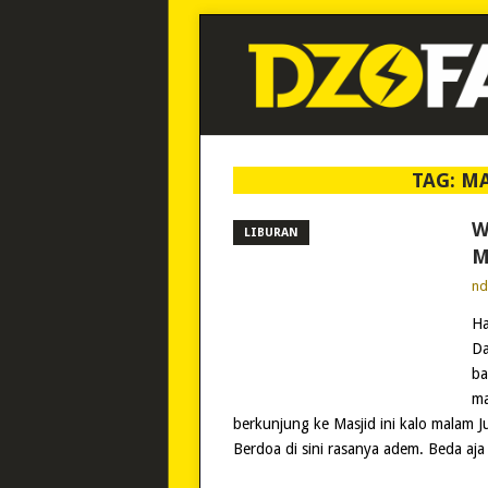
TAG:
MA
W
LIBURAN
M
n
Ha
Da
ba
ma
berkunjung ke Masjid ini kalo malam J
Berdoa di sini rasanya adem. Beda aja