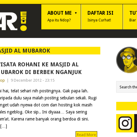
ABOUT ME
DAFTAR ISI
TU
Apa itu Ndop?
Isinya Curhat!
Biar
SJID AL MUBAROK
ISATA ROHANI KE MASJID AL
UBAROK DI BERBEK NGANJUK
dop
|
9 December 2012 - 23:15
i hai, telat sehari nih postingnya. Gak papa lah.
ripada dulu saya malah posting sebulan sekali. Rugi
nget udah nyewa dot com dan hosting kok masih
les ngeblog. Oke sip.. Ini diyaaa… Saya sering
um’at. Karena rame banyak orang berdoa di sini.
 […]
Read More