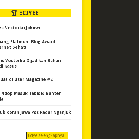
🏆 ECIYEE
ya Vectorku Jokowi
ang Platinum Blog Award
ernet Sehat!
nis Vectorku Dijadikan Bahan
di Kasus
uat di User Magazine #2
 Ndop Masuk Tabloid Banten
da
uk Koran Jawa Pos Radar Nganjuk
Eciye selengkapnya..