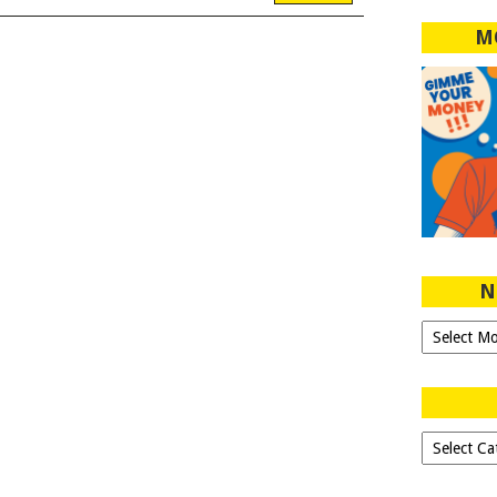
M
N
Ngeblog
Sejak
2007!
Dipilih-
dipilih..