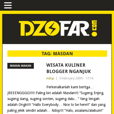
TAG:
MASDAN
WISATA KULINER
MAKAN-MAKAN
BLOGGER NGANJUK
ndop
|
5 February 2009 - 17:14
Perkenalkanlah kami bertiga…
JREEENGGGG!!!!! Paling kiri adalah Masdan!!! “Sugeng Enjing,
sugeng siang, sugeng sonten, sugeng dalu…” Yang tengah
adalah Ongki!!! “Hallo Everybody… Nice to be here!!” dan yang
paling jelek sendiri adalah… Ndop!!! “Halo, assalamu’alaikum!”