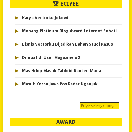
🏆 ECIYEE
▸
Karya Vectorku Jokowi
▸
Menang Platinum Blog Award Internet Sehat!
▸
Bisnis Vectorku Dijadikan Bahan Studi Kasus
▸
Dimuat di User Magazine #2
▸
Mas Ndop Masuk Tabloid Banten Muda
▸
Masuk Koran Jawa Pos Radar Nganjuk
Eciye selengkapnya..
AWARD