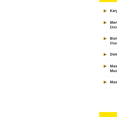
▸
Kar
▸
Men
Int
▸
Bis
Stu
▸
Dim
▸
Mas
Mu
▸
Mas