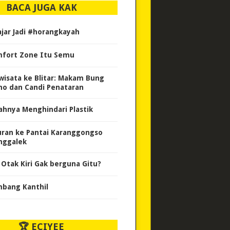
BACA JUGA KAK
ajar Jadi #horangkayah
fort Zone Itu Semu
wisata ke Blitar: Makam Bung
no dan Candi Penataran
ahnya Menghindari Plastik
uran ke Pantai Karanggongso
nggalek
i Otak Kiri Gak berguna Gitu?
bang Kanthil
🏆 ECIYEE