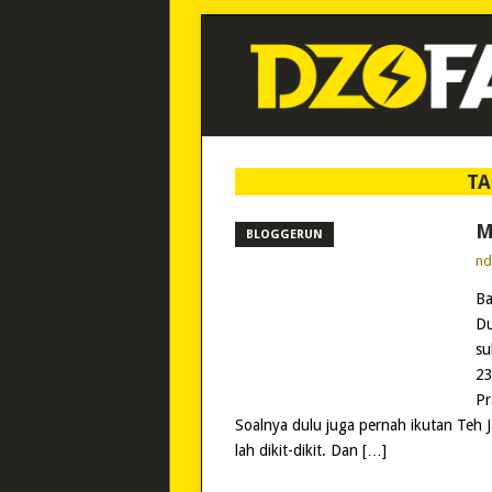
TA
M
BLOGGERUN
n
Ba
Du
su
23
Pr
Soalnya dulu juga pernah ikutan Teh 
lah dikit-dikit. Dan […]