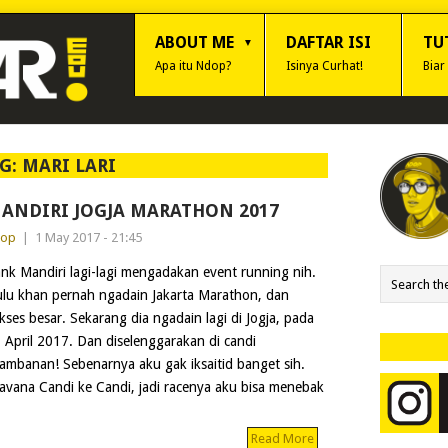
ABOUT ME
DAFTAR ISI
TU
Apa itu Ndop?
Isinya Curhat!
Biar
G:
MARI LARI
ANDIRI JOGJA MARATHON 2017
dop
|
1 May 2017 - 21:45
nk Mandiri lagi-lagi mengadakan event running nih.
lu khan pernah ngadain Jakarta Marathon, dan
kses besar. Sekarang dia ngadain lagi di Jogja, pada
 April 2017. Dan diselenggarakan di candi
ambanan! Sebenarnya aku gak iksaitid banget sih.
Javana Candi ke Candi, jadi racenya aku bisa menebak
Read More