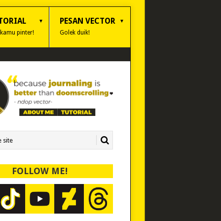
TORIAL
PESAN VECTOR
 kamu pinter!
Golek duik!
FOLLOW ME!