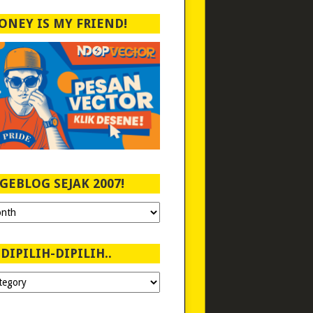
ONEY IS MY FRIEND!
GEBLOG SEJAK 2007!
DIPILIH-DIPILIH..