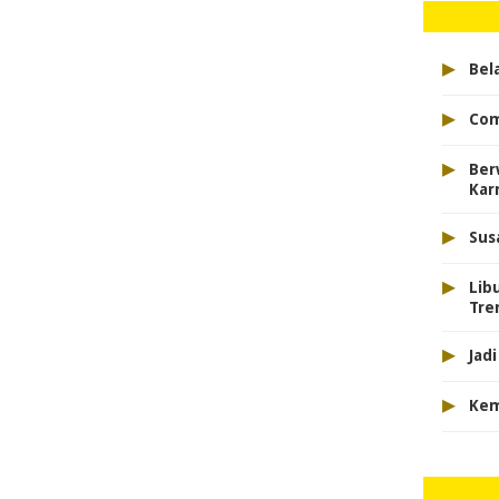
▸
Bel
▸
Com
▸
Ber
Kar
▸
Sus
▸
Lib
Tre
▸
Jad
▸
Kem