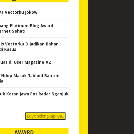
ya Vectorku Jokowi
ang Platinum Blog Award
ernet Sehat!
nis Vectorku Dijadikan Bahan
di Kasus
uat di User Magazine #2
 Ndop Masuk Tabloid Banten
da
uk Koran Jawa Pos Radar Nganjuk
Eciye selengkapnya..
AWARD