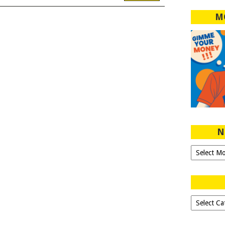
M
N
Ngeblog
Sejak
2007!
Dipilih-
dipilih..