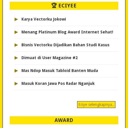
🏆 ECIYEE
▸
Karya Vectorku Jokowi
▸
Menang Platinum Blog Award Internet Sehat!
▸
Bisnis Vectorku Dijadikan Bahan Studi Kasus
▸
Dimuat di User Magazine #2
▸
Mas Ndop Masuk Tabloid Banten Muda
▸
Masuk Koran Jawa Pos Radar Nganjuk
Eciye selengkapnya..
AWARD