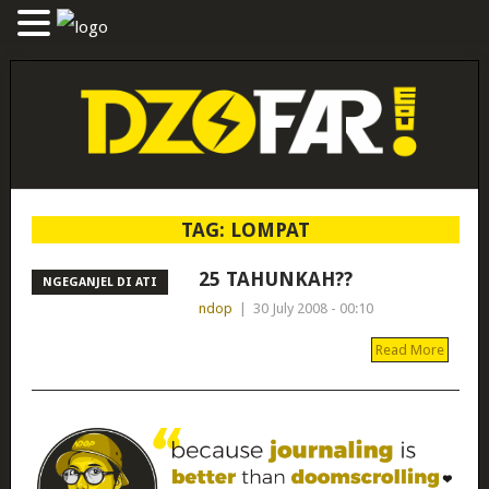
TAG:
LOMPAT
25 TAHUNKAH??
NGEGANJEL DI ATI
ndop
|
30 July 2008 - 00:10
Read More